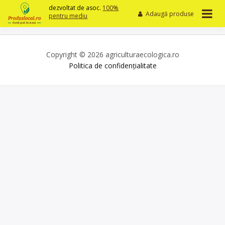
Skip
dezvoltat de asoc.
100%
Adaugă produse
to
pentru mediu
content
Copyright © 2026 agriculturaecologica.ro
Politica de confidențialitate