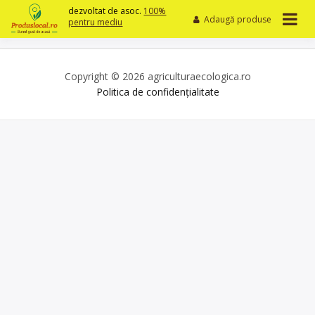
Skip
dezvoltat de asoc.
100%
Adaugă produse
to
pentru mediu
content
Copyright © 2026 agriculturaecologica.ro
Politica de confidențialitate