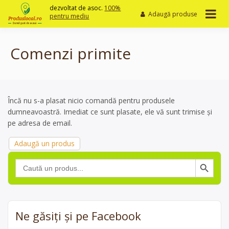
Skip
dezvoltat de asoc.
100%
Adaugă produse
to
pentru mediu
content
Comenzi primite
Încă nu s-a plasat nicio comandă pentru produsele
dumneavoastră. Imediat ce sunt plasate, ele vă sunt trimise și
pe adresa de email.
Adaugă un produs
Search Button
Search
for:
Ne găsiți și pe Facebook