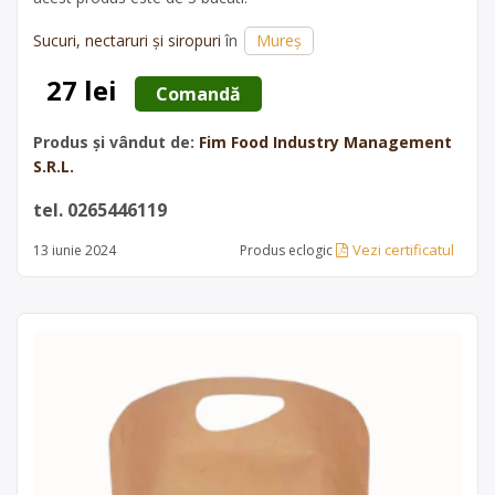
Sucuri, nectaruri și siropuri
în
Mureș
27 lei
 Comandă 
Produs și vândut de:
Fim Food Industry Management
S.R.L.
tel. 0265446119
Vezi certificatul
13 iunie 2024
Produs eclogic