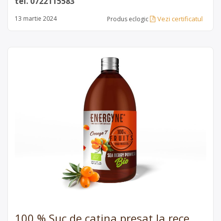
tel. 0722115583
Vezi certificatul
13 martie 2024
Produs eclogic
100 % Suc de catina presat la rece