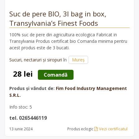
Suc de pere BIO, 3l bag in box,
Transylvania’s Finest Foods
100% suc de pere din agricultura ecologica Fabricat in
Transylvania Produs certificat bio Comanda minima pentru
acest produs este de 3 bucati.
Sucuri, nectaruri și siropuri
în
Mureș
28 lei
 Comandă 
Produs și vândut de:
Fim Food Industry Management
S.R.L.
Info stoc: 5
tel. 0265446119
Vezi certificatul
13 iunie 2024
Produs eclogic