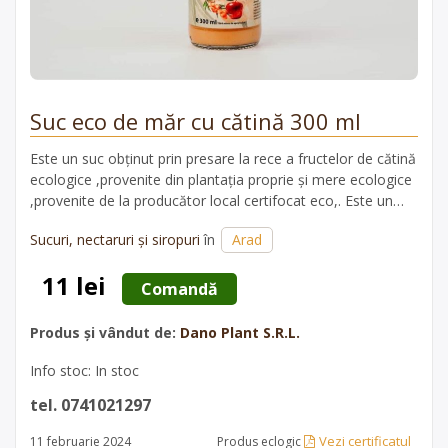
Suc eco de măr cu cătină 300 ml
Este un suc obținut prin presare la rece a fructelor de cătină
ecologice ,provenite din plantația proprie și mere ecologice
,provenite de la producător local certifocat eco,. Este un
produs pasteurizat, fără adaos de apă și zahăr.
Sucuri, nectaruri și siropuri
în
Arad
11 lei
 Comandă 
Produs și vândut de:
Dano Plant S.R.L.
Info stoc: In stoc
tel. 0741021297
Vezi certificatul
11 februarie 2024
Produs eclogic