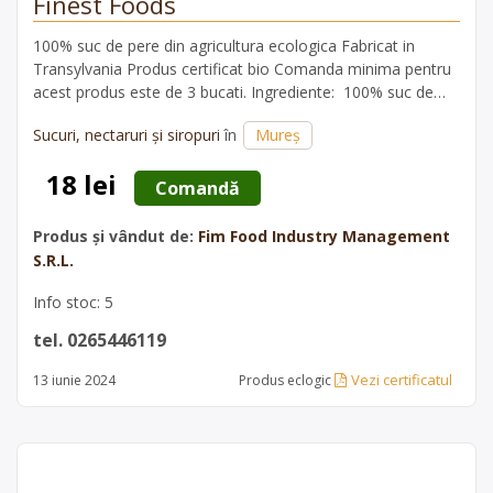
Finest Foods
100% suc de pere din agricultura ecologica Fabricat in
Transylvania Produs certificat bio Comanda minima pentru
acest produs este de 3 bucati. Ingrediente: 100% suc de
pere din agricultura ecologica pasteurizat Declaratie
Sucuri, nectaruri și siropuri
în
Mureș
nutritionala valori medii pentru 100g: Valoare energetica
…
18 lei
 Comandă 
Produs și vândut de:
Fim Food Industry Management
S.R.L.
Info stoc: 5
tel. 0265446119
Vezi certificatul
13 iunie 2024
Produs eclogic