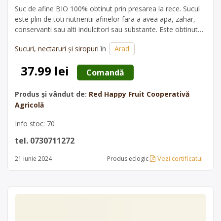
Suc de afine BIO 100% obtinut prin presarea la rece. Sucul
este plin de toti nutrientii afinelor fara a avea apa, zahar,
conservanti sau alti indulcitori sau substante. Este obtinut
doar din afine dulci si zemoase din niste soiuri stravechi,
Sucuri, nectaruri și siropuri
în
Arad
alese bob cu bob si pline de energie. Ingrediente: 100%…
37.99 lei
 Comandă 
Produs și vândut de:
Red Happy Fruit Cooperativă
Agricolă
Info stoc: 70
tel. 0730711272
Vezi certificatul
21 iunie 2024
Produs eclogic