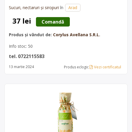
acrișoară, intensă și aromată, un remediu potrivit chiar și
Sucuri, nectaruri și siropuri
în
Arad
pentru copii. Este un produs 100% organic, care păstrează
proprietățile fructelor și are un conținut…
37 lei
 Comandă 
Produs și vândut de:
Corylus Avellana S.R.L.
Info stoc: 50
tel. 0722115583
Vezi certificatul
13 martie 2024
Produs eclogic