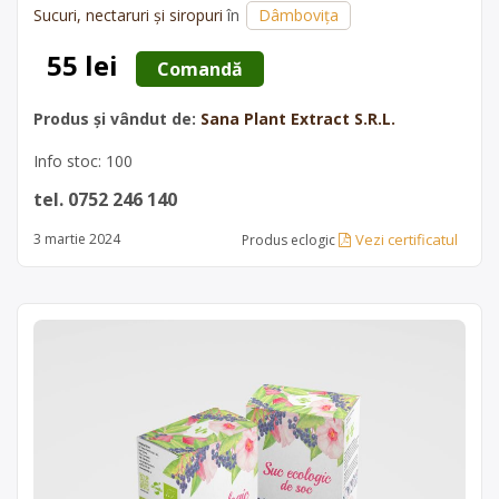
Sucuri, nectaruri și siropuri
în
Dâmbovița
tot in jurul nostru, este acea bautura care aduce un…
55 lei
 Comandă 
Produs și vândut de:
Sana Plant Extract S.R.L.
Info stoc: 100
tel. 0752 246 140
Vezi certificatul
3 martie 2024
Produs eclogic