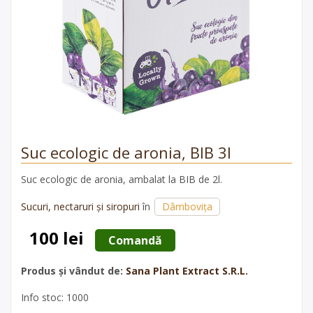
Suc ecologic de aronia, BIB 3l
Suc ecologic de aronia, ambalat la BIB de 2l.
Sucuri, nectaruri și siropuri
în
Dâmbovița
100 lei
 Comandă 
Produs și vândut de:
Sana Plant Extract S.R.L.
Info stoc: 1000