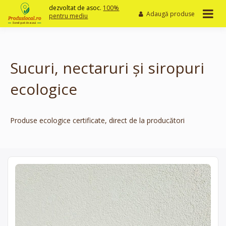
Skip
dezvoltat de asoc.
100%
Adaugă produse
to
pentru mediu
content
Sucuri, nectaruri și siropuri
ecologice
Produse ecologice certificate, direct de la producători