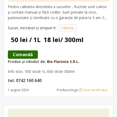
Pentru calitatea deosebita a sucurilor , fructele sunt culese
și sortate manual și fără codite. Sunt presate la rece,
pasteurizate și sterilizate cu o garanție de pana la 3 ani. S
nu conțin apăsat zahar. Pt concentrația sucului am folosit
Sucuri, nectaruri și siropuri
în
Călărași
pe litru 2,5 kg fructe.
50 lei / 1L  18 lei/ 300ml
 Comandă 
Produs și vândut de:
Bio Flaronia S.R.L.
Info stoc: 500 sticle 1L 600 sticle 300ml
tel. 0742 160 640
Vezi certificatul
1 august 2024
Produs eclogic