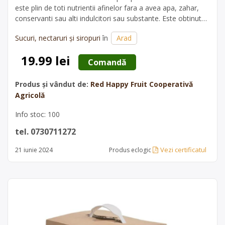
este plin de toti nutrientii afinelor fara a avea apa, zahar,
conservanti sau alti indulcitori sau substante. Este obtinut
doar din afine dulci si zemoase din niste soiuri stravechi,
Sucuri, nectaruri și siropuri
în
Arad
alese bob cu bob si pline de energie. Ingrediente: 100%…
19.99 lei
 Comandă 
Produs și vândut de:
Red Happy Fruit Cooperativă
Agricolă
Info stoc: 100
tel. 0730711272
Vezi certificatul
21 iunie 2024
Produs eclogic