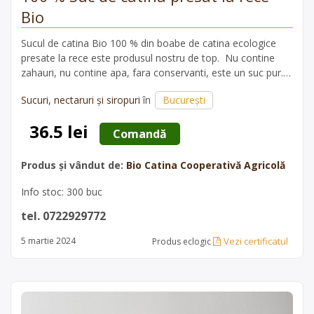
Bio
Sucul de catina Bio 100 % din boabe de catina ecologice
presate la rece este produsul nostru de top. Nu contine
zahauri, nu contine apa, fara conservanti, este un suc pur.
Acest produs este foarte bogat in vitamina C, fibre, fier,
Sucuri, nectaruri și siropuri
în
București
zinc, vitamina A, beta caroten, acizi grasi nesaturati in…
36.5 lei
 Comandă 
Produs și vândut de:
Bio Catina Cooperativă Agricolă
Info stoc: 300 buc
tel. 0722929772
Vezi certificatul
5 martie 2024
Produs eclogic