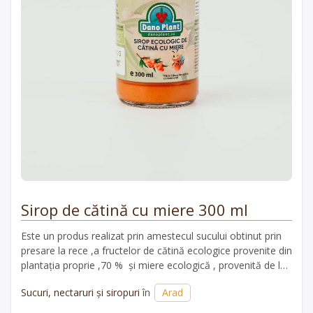
Sirop de cătină cu miere 300 ml
Este un produs realizat prin amestecul sucului obtinut prin
presare la rece ,a fructelor de cătină ecologice provenite din
plantația proprie ,70 % și miere ecologică , provenită de la
un producător local certificat ecologic ,30 %, fiind un produs
Sucuri, nectaruri și siropuri
în
Arad
pasteurizat .