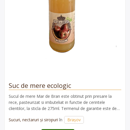
Suc de mere ecologic
Sucul de mere Mar de Bran este obtinut prin presare la
rece, pasteurizat si imbuteliat in functie de cerintele
clientilor, la sticla de 275ml. Termenul de garantie este de
24 de luni de la data fabricatiei, in conditii de depozitare
Sucuri, nectaruri și siropuri
în
Brașov
+5/+20 grade.