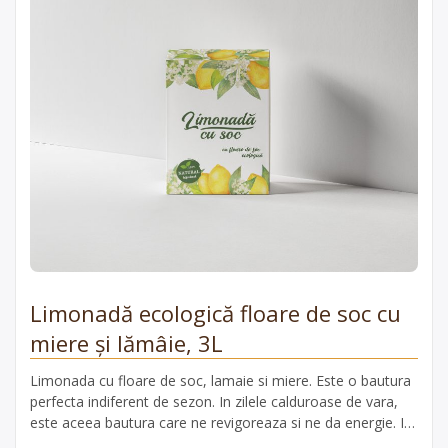
Limonadă ecologică floare de soc cu
miere și lămâie, 3L
Limonada cu floare de soc, lamaie si miere. Este o bautura
perfecta indiferent de sezon. In zilele calduroase de vara,
este aceea bautura care ne revigoreaza si ne da energie. In
sezonul rece, atunci cand racelile, virozele sunt mai peste