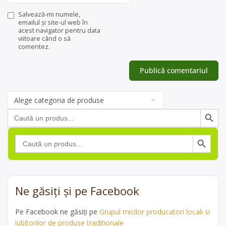
Salvează-mi numele,
emailul și site-ul web în
acest navigator pentru data
viitoare când o să
comentez.
Categorii
de
Search Button
Search
produse
for:
Search Button
Search
for:
Ne găsiți și pe Facebook
Pe Facebook ne găsiți pe
Grupul micilor producatori locali si
iubitorilor de produse traditionale