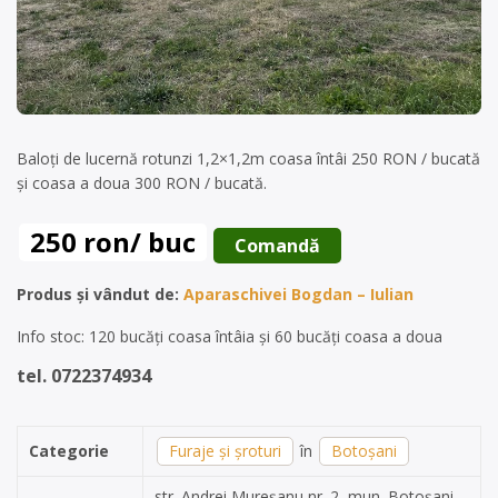
Baloți de lucernă rotunzi 1,2×1,2m coasa întâi 250 RON / bucată
și coasa a doua 300 RON / bucată.
250 ron/ buc
 Comandă 
Produs și vândut de:
Aparaschivei Bogdan – Iulian
Info stoc: 120 bucăți coasa întâia și 60 bucăți coasa a doua
tel. 0722374934
Categorie
Furaje și șroturi
în
Botoșani
str. Andrei Mureșanu nr. 2, mun. Botoșani,