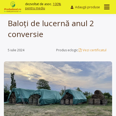
Skip
dezvoltat de asoc.
100%
Adaugă produse
to
pentru mediu
content
Baloți de lucernă anul 2
conversie
Vezi certificatul
5 iulie 2024
Produs eclogic