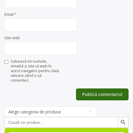
Email
*
Site web
Salvează-mi numele,
emailul și site-ul web în
acest navigator pentru data
viitoare când o să
comentez.
Categorii
de
Search Button
Search
produse
for:
Search Button