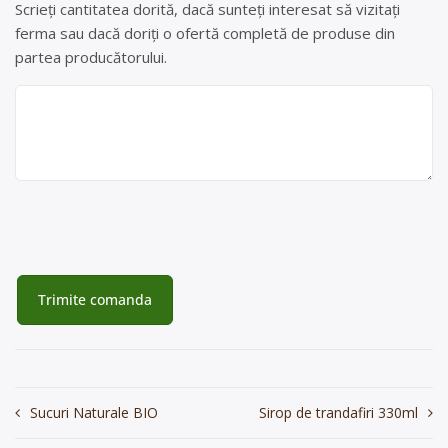
Scrieți cantitatea dorită, dacă sunteți interesat să vizitați
ferma sau dacă doriți o ofertă completă de produse din
partea producătorului.
Navigare
Sucuri Naturale BIO
Sirop de trandafiri 330ml
în