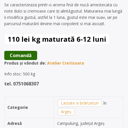
Se caracterizeaza printr-o aroma fină de nucă amestecata cu
note dulci si cremoase care iți alintăgustul. Maturarea mai lungă
ii modifica gustul, astfel la 1 luna, gustul este mai suav, iar pe
parcursul maturării devine mai corpolent si mai ascuțit.
110 lei kg maturată 6-12 luni
 Comandă 
Produs și vândut de:
Atelier Cretisoara
Info stoc: 500 kg
tel. 0751068307
Lactate si brânzeturi
în
Categorie
Argeș
Adresă
Campulung, județul Argeș