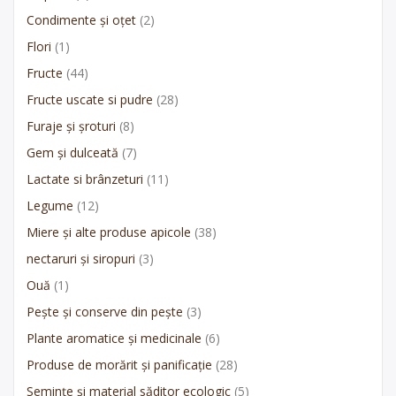
Condimente și oțet
(2)
Flori
(1)
Fructe
(44)
Fructe uscate si pudre
(28)
Furaje și șroturi
(8)
Gem și dulceată
(7)
Lactate si brânzeturi
(11)
Legume
(12)
Miere și alte produse apicole
(38)
nectaruri și siropuri
(3)
Ouă
(1)
Pește și conserve din pește
(3)
Plante aromatice și medicinale
(6)
Produse de morărit și panificație
(28)
Semințe și material săditor ecologic
(5)