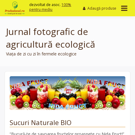
Skip
dezvoltat de asoc.
100%
Adaugă produse
to
pentru mediu
content
Jurnal fotografic de
agricultură ecologică
Viața de zi cu zi în fermele ecologice
Sucuri Naturale BIO
“Bucură-te de savoarea fructelor proaspete cu Nida Fruct!”