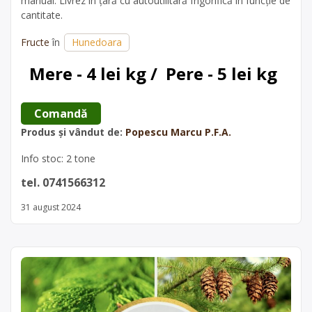
manual. Livrez în țară cu autoutilitară frigorifică în funcție de
cantitate.
Fructe
în
Hunedoara
Mere - 4 lei kg /  Pere - 5 lei kg
 Comandă 
Produs și vândut de:
Popescu Marcu P.F.A.
Info stoc: 2 tone
tel. 0741566312
31 august 2024