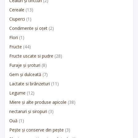
Ceaiuri și tincturi
(2)
Cereale
(13)
Ciuperci
(1)
Condimente și oțet
(2)
Flori
(1)
Fructe
(44)
Fructe uscate si pudre
(28)
Furaje și șroturi
(8)
Gem și dulceată
(7)
Lactate si brânzeturi
(11)
Legume
(12)
Miere și alte produse apicole
(38)
nectaruri și siropuri
(3)
Ouă
(1)
Pește și conserve din pește
(3)