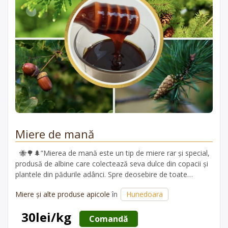
Miere de mană
🐝🌳🌲”Mierea de mană este un tip de miere rar și special,
produsă de albine care colectează seva dulce din copacii și
plantele din pădurile adânci. Spre deosebire de toate
celelalte tipuri de miere, care sunt produse atunci când
Miere și alte produse apicole
în
Hunedoara
albinele colectează nectarul din flori, albinele care produc
mierea de mană…
30lei/kg
 Comandă 