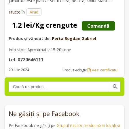
jumatata este plantat soiul Clara, pe alta, soliul Mara.
Plantatia este in productie.
Fructe
în
Arad
1.2 lei/Kg crengute
 Comandă 
Produs și vândut de:
Perta Bogdan Gabriel
Info stoc: Aproximativ 15-20 tone
tel. 0720646111
Vezi certificatul
29 iulie 2024
Produs eclogic
Search Button
Search
for:
Ne găsiți și pe Facebook
Pe Facebook ne găsiți pe
Grupul micilor producatori locali si