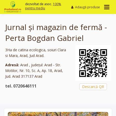
Skip
dezvoltat de asoc.
100%
Adaugă produse
to
pentru mediu
content
Jurnal și magazin de fermă -
Perta Bogdan Gabriel
3Ha de catina ecologica, soiuri Clara
si Mara, Arad, Jud Arad.
Adresă:
Arad , județul: Arad - Str.
Motilor, Nr. 10, Sc. A, Ap. 18, Arad,
Jud. Arad 317137 Arad
tel. 0720646111
Descarcă QR