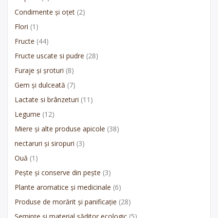
Condimente și oțet
(2)
Flori
(1)
Fructe
(44)
Fructe uscate si pudre
(28)
Furaje și șroturi
(8)
Gem și dulceată
(7)
Lactate si brânzeturi
(11)
Legume
(12)
Miere și alte produse apicole
(38)
nectaruri și siropuri
(3)
Ouă
(1)
Pește și conserve din pește
(3)
Plante aromatice și medicinale
(6)
Produse de morărit și panificație
(28)
Semințe și material săditor ecologic
(5)