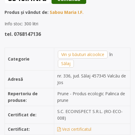
Produs și vândut de:
Sabou Maria I.F.
Info stoc: 300 litri
tel. 0768147136
Vin și băuturi alcoolice
în
Categorie
Sălaj
nr. 336, jud. Sălaj 457345 Valcău de
Adresă
Jos
Repertoriu de
Prune - Produs ecologic Palinca de
produse:
prune
S.C. ECOINSPECT S.R.L. (RO-ECO-
Certificat de:
008)
Certificat:
Vezi certificatul