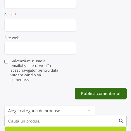
Email
*
Site web
Salvează-mi numele,
emailul și site-ul web în
acest navigator pentru data
viitoare când o să
comentez.
Categorii
de
Search Button
Search
produse
for:
Search Button