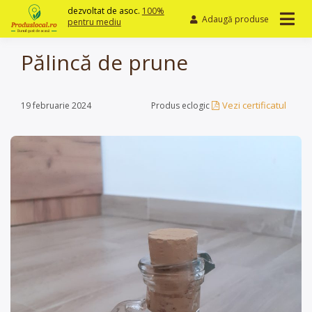
Skip
dezvoltat de asoc.
100%
Adaugă produse
to
pentru mediu
content
Pălincă de prune
Vezi certificatul
19 februarie 2024
Produs eclogic