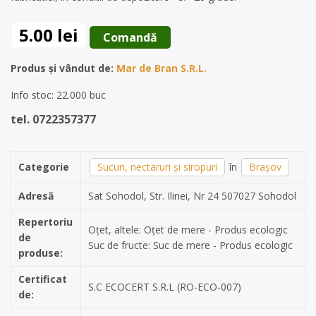
5.00 lei
 Comandă 
Produs și vândut de:
Mar de Bran S.R.L.
Info stoc: 22.000 buc
tel. 0722357377
Categorie
Sucuri, nectaruri și siropuri
în
Brașov
Adresă
Sat Sohodol, Str. Ilinei, Nr 24 507027 Sohodol
Repertoriu
Oțet, altele: Oțet de mere - Produs ecologic
de
Suc de fructe: Suc de mere - Produs ecologic
produse:
Certificat
S.C ECOCERT S.R.L (RO-ECO-007)
de: