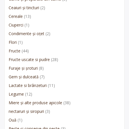
Ceaiuri și tincturi
(2)
Cereale
(13)
Ciuperci
(1)
Condimente și oțet
(2)
Flori
(1)
Fructe
(44)
Fructe uscate si pudre
(28)
Furaje și șroturi
(8)
Gem și dulceată
(7)
Lactate si brânzeturi
(11)
Legume
(12)
Miere și alte produse apicole
(38)
nectaruri și siropuri
(3)
Ouă
(1)
Pește și conserve din pește
(3)