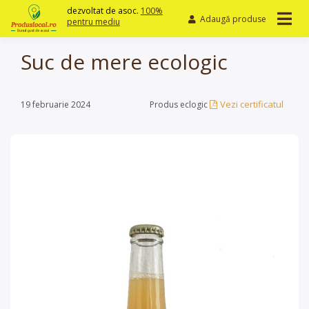
Skip
dezvoltat de asoc.
100%
Adaugă produse
to
pentru mediu
content
Suc de mere ecologic
Vezi certificatul
19 februarie 2024
Produs eclogic