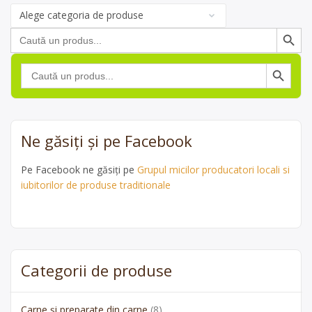
Categorii
de
Search Button
Search
produse
for:
Search Button
Search
for:
Ne găsiți și pe Facebook
Pe Facebook ne găsiți pe
Grupul micilor producatori locali si
iubitorilor de produse traditionale
Categorii de produse
Carne și preparate din carne
(8)