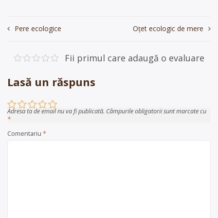
Navigare
Pere ecologice
Oțet ecologic de mere
în
articole
Fii primul care adaugă o evaluare
Lasă un răspuns
Adresa ta de email nu va fi publicată.
Câmpurile obligatorii sunt marcate cu
*
Comentariu
*