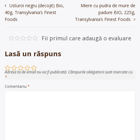
Navigare
Usturoi negru (decojit) Bio,
Miere cu pudra de mure de
40g, Transylvania’s Finest
padure BIO, 225g,
în
Foods
Transylvania’s Finest Foods
articole
Fii primul care adaugă o evaluare
Lasă un răspuns
Adresa ta de email nu va fi publicată.
Câmpurile obligatorii sunt marcate cu
*
Comentariu
*