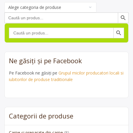
Categorii
de
Search Button
Search
produse
for:
Search Button
Search
for:
Ne găsiți și pe Facebook
Pe Facebook ne găsiți pe
Grupul micilor producatori locali si
iubitorilor de produse traditionale
Categorii de produse
Carne și preparate din carne
(8)