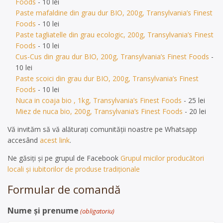
Foods
- 10 lei
Paste mafaldine din grau dur BIO, 200g, Transylvania’s Finest
Foods
- 10 lei
Paste tagliatelle din grau ecologic, 200g, Transylvania’s Finest
Foods
- 10 lei
Cus-Cus din grau dur BIO, 200g, Transylvania’s Finest Foods
-
10 lei
Paste scoici din grau dur BIO, 200g, Transylvania’s Finest
Foods
- 10 lei
Nuca in coaja bio , 1kg, Transylvania’s Finest Foods
- 25 lei
Miez de nuca bio, 200g, Transylvania’s Finest Foods
- 20 lei
Vă invităm să vă alăturați comunității noastre pe Whatsapp
accesând
acest link
.
Ne găsiți și pe grupul de Facebook
Grupul micilor producători
locali și iubitorilor de produse tradiționale
Formular de comandă
Nume și prenume
(obligatoriu)