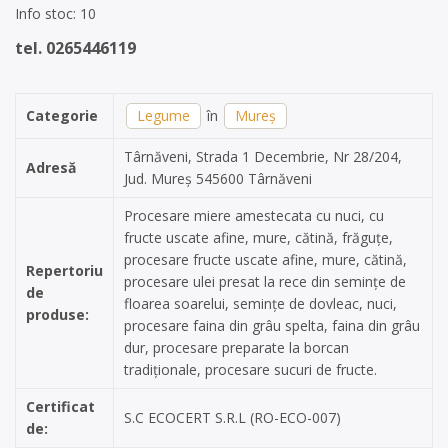
Info stoc: 10
tel. 0265446119
Categorie
Legume
în
Mureș
Târnăveni, Strada 1 Decembrie, Nr 28/204,
Adresă
Jud. Mureș 545600 Târnăveni
Procesare miere amestecata cu nuci, cu
fructe uscate afine, mure, cătină, frăguțe,
procesare fructe uscate afine, mure, cătină,
Repertoriu
procesare ulei presat la rece din semințe de
de
floarea soarelui, semințe de dovleac, nuci,
produse:
procesare faina din grâu spelta, faina din grâu
dur, procesare preparate la borcan
tradiționale, procesare sucuri de fructe.
Certificat
S.C ECOCERT S.R.L (RO-ECO-007)
de: