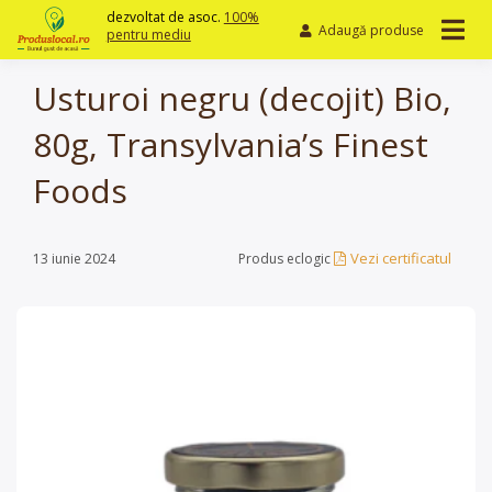
Skip
dezvoltat de asoc.
100%
Adaugă produse
to
pentru mediu
content
Usturoi negru (decojit) Bio,
80g, Transylvania’s Finest
Foods
Vezi certificatul
13 iunie 2024
Produs eclogic