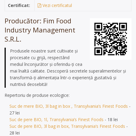
Certificat:
Vezi certificatul
Producător: Fim Food
Industry Management
S.R.L.
Produsele noastre sunt cultivate și
procesate cu grijă, respectând
mediul înconjurător și oferindu-ți cea
mai înaltă calitate. Descoperă secretele superalimentelor și
transformă-ți alimentația într-o experiență gustativă și
nutritivă deosebită!
Repertoriu de produse ecologice:
Suc de mere BIO, 3l bag in box , Transylvania’s Finest Foods
-
27 lei
Suc de pere BIO, 1l, Transylvania’s Finest Foods
- 18 lei
Suc de pere BIO, 3l bag in box, Transylvania’s Finest Foods
-
28 lei