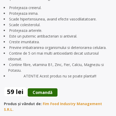
Protejeaza creierul.
Protejeaza inima.
Scade hipertensiunea, avand efecte vasodilatatoare.
Scade colesterolul.
Protejeaza arterele.
Este un puternic antibacterian si antiviral.
Creste imunitatea.
Previne imbatranirea organismului si deteriorarea celulara.
Contine de 5 ori mai multi antioxidanti decat usturoiul
obisnuit.
Contine fibre, vitamina B1, Zinc, Fier, Calciu, Magneziu si
Potasiu.
ATENTIE Acest produs nu se poate planta!!!
59 lei
 Comandă 
Produs și vândut de:
Fim Food Industry Management
S.R.L.