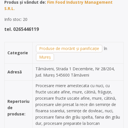
Produs și vândut de:
Fim Food Industry Management
S.R.L.
Info stoc: 20
tel. 0265446119
Produse de morărit și panificație
în
Categorie
Mureș
Târnăveni, Strada 1 Decembrie, Nr 28/204,
Adresă
Jud. Mureș 545600 Târnăveni
Procesare miere amestecata cu nuci, cu
fructe uscate afine, mure, cătină, frăguțe,
procesare fructe uscate afine, mure, cătină,
Repertoriu
procesare ulei presat la rece din semințe de
de
floarea soarelui, semințe de dovleac, nuci,
produse:
procesare faina din grâu spelta, faina din grâu
dur, procesare preparate la borcan