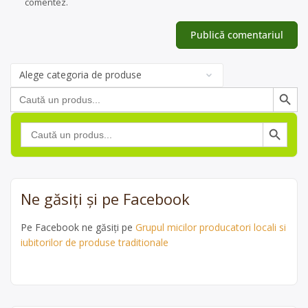
comentez.
Categorii
de
Search Button
Search
produse
for:
Search Button
Search
for:
Ne găsiți și pe Facebook
Pe Facebook ne găsiți pe
Grupul micilor producatori locali si
iubitorilor de produse traditionale