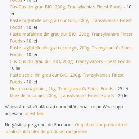
Cus-Cus din grau BIO, 200g, Transylvania’s Finest Foods
- 10
lei
Paste tagliatelle din grau dur BIO, 200g, Transylvania’s Finest
Foods
- 10 lei
Paste mafaldine din grau dur BIO, 200g, Transylvania’s Finest
Foods
- 10 lei
Paste tagliatelle din grau ecologic, 200g, Transylvania’s Finest
Foods
- 10 lei
Cus-Cus din grau dur BIO, 200g, Transylvania’s Finest Foods
-
10 lei
Paste scoici din grau dur BIO, 200g, Transylvania’s Finest
Foods
- 10 lei
Nuca in coaja bio , 1kg, Transylvania’s Finest Foods
- 25 lei
Miez de nuca bio, 200g, Transylvania’s Finest Foods
- 20 lei
Vă invităm să vă alăturați comunității noastre pe Whatsapp
accesând
acest link
.
Ne găsiți și pe grupul de Facebook
Grupul micilor producători
locali și iubitorilor de produse tradiționale