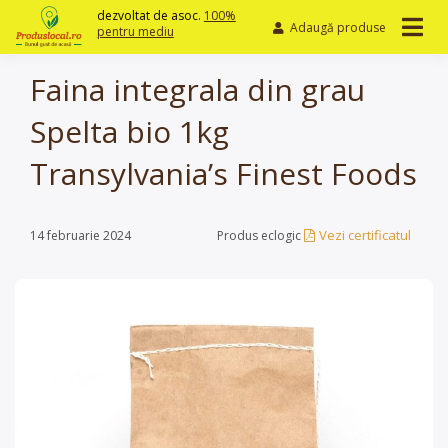
Skip
dezvoltat de asoc.
100%
Adaugă produse
to
pentru mediu
content
Faina integrala din grau
Spelta bio 1kg
Transylvania’s Finest Foods
Vezi certificatul
14 februarie 2024
Produs eclogic