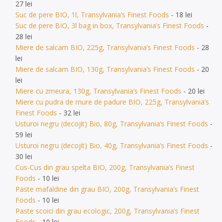
27 lei
Suc de pere BIO, 1l, Transylvania’s Finest Foods
- 18 lei
Suc de pere BIO, 3l bag in box, Transylvania’s Finest Foods
-
28 lei
Miere de salcam BIO, 225g, Transylvania’s Finest Foods
- 28
lei
Miere de salcam BIO, 130g, Transylvania’s Finest Foods
- 20
lei
Miere cu zmeura, 130g, Transylvania’s Finest Foods
- 20 lei
Miere cu pudra de mure de padure BIO, 225g, Transylvania’s
Finest Foods
- 32 lei
Usturoi negru (decojit) Bio, 80g, Transylvania’s Finest Foods
-
59 lei
Usturoi negru (decojit) Bio, 40g, Transylvania’s Finest Foods
-
30 lei
Cus-Cus din grau spelta BIO, 200g, Transylvania’s Finest
Foods
- 10 lei
Paste mafaldine din grau BIO, 200g, Transylvania’s Finest
Foods
- 10 lei
Paste scoici din grau ecologic, 200g, Transylvania’s Finest
Foods
- 10 lei