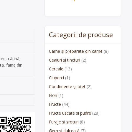
Categorii de produse
Carne și preparate din carne
(8)
re, cătină,
Ceaiuri și tincturi
(2)
ta, faina din
Cereale
(13)
Ciuperci
(1)
Condimente și oțet
(2)
Flori
(1)
Fructe
(44)
Fructe uscate si pudre
(28)
Furaje și șroturi
(8)
Gem și dulceată
(7)