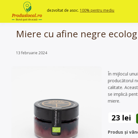
Skip
to
dezvoltat de asoc.
100% pentru mediu
content
Miere cu afine negre ecolog
13 februarie 2024
În mijlocul unu
producătorul no
calitate. Acea
se implică pent
miere.
23 lei
Produs și vân