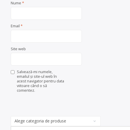
Nume
*
Email
*
Site web
Salvează-mi numele,
emailul și site-ul web în
acest navigator pentru data
viitoare când o să
comentez.
Categorii
de
Search