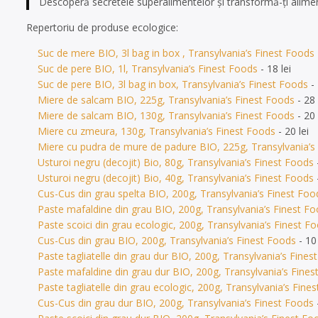
Descoperă secretele superalimentelor și transformă-ți aliment
Repertoriu de produse ecologice:
Suc de mere BIO, 3l bag in box , Transylvania’s Finest Foods
Suc de pere BIO, 1l, Transylvania’s Finest Foods
- 18 lei
Suc de pere BIO, 3l bag in box, Transylvania’s Finest Foods
- 
Miere de salcam BIO, 225g, Transylvania’s Finest Foods
- 28 
Miere de salcam BIO, 130g, Transylvania’s Finest Foods
- 20 
Miere cu zmeura, 130g, Transylvania’s Finest Foods
- 20 lei
Miere cu pudra de mure de padure BIO, 225g, Transylvania’s
Usturoi negru (decojit) Bio, 80g, Transylvania’s Finest Foods
-
Usturoi negru (decojit) Bio, 40g, Transylvania’s Finest Foods
-
Cus-Cus din grau spelta BIO, 200g, Transylvania’s Finest Foo
Paste mafaldine din grau BIO, 200g, Transylvania’s Finest F
Paste scoici din grau ecologic, 200g, Transylvania’s Finest F
Cus-Cus din grau BIO, 200g, Transylvania’s Finest Foods
- 10 
Paste tagliatelle din grau dur BIO, 200g, Transylvania’s Fines
Paste mafaldine din grau dur BIO, 200g, Transylvania’s Fines
Paste tagliatelle din grau ecologic, 200g, Transylvania’s Fine
Cus-Cus din grau dur BIO, 200g, Transylvania’s Finest Foods
-