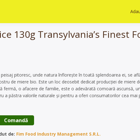
Adau
ice 130g Transylvania’s Finest 
i peisaj pitoresc, unde natura înflorește în toată splendoarea ei, se af
stru de miere bio. Este un loc deosebit dedicat producției de miere d
stă fermă, o afacere de familie, este o adevărată comoară ascunsă, 
ru a păstra valorile naturale și pentru a oferi consumatorilor cea mai 
 Comandă 
dut de:
Fim Food Industry Management S.R.L.