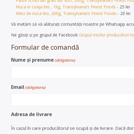
Paste scoici din grau dur BIO, 200g, Transylvania’s Finest Fo
Nuca in coaja bio , 1kg, Transylvania’s Finest Foods
- 25 lei
Miez de nuca bio, 200g, Transylvania’s Finest Foods
- 20 lei
Vă invităm să vă alăturați comunității noastre pe Whatsapp ac
Ne găsiți și pe grupul de Facebook
Grupul micilor producători loc
Formular de comandă
Nume și prenume
(obligatoriu)
Email
(obligatoriu)
Adresa de livrare
În cazul în care producătorul se ocupă și de livrare. Dacă dori