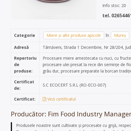
Info stoc: 20
tel. 0265446
Categorie
Miere și alte produse apicole
în
Mureș
Adresă
Târnăveni, Strada 1 Decembrie, Nr 28/204, Ju
Repertoriu
Procesare miere amestecata cu nuci, cu fructe 
de
procesare ulei presat la rece din semințe de fl
produse:
grâu dur, procesare preparate la borcan tradiți
Certificat
S.C ECOCERT S.R.L (RO-ECO-007)
de:
Certificat:
Vezi certificatul
Producător: Fim Food Industry Managem
Produsele noastre sunt cultivate și procesate cu grijă, respect