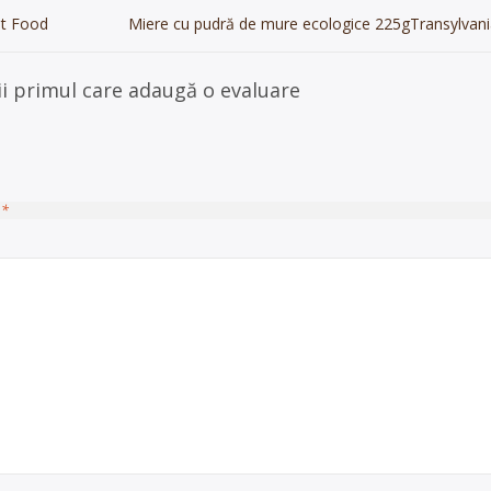
st Food
Miere cu pudră de mure ecologice 225gTransylvani
ii primul care adaugă o evaluare
u
*