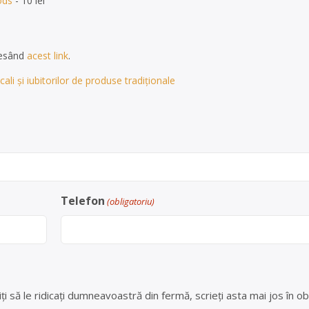
ods
- 10 lei
cesând
acest link
.
ali și iubitorilor de produse tradiționale
Telefon
(obligatoriu)
ți să le ridicați dumneavoastră din fermă, scrieți asta mai jos în ob