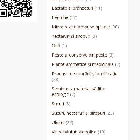
Lactate si brânzeturi
(11)
Legume
(12)
Miere și alte produse apicole
(38)
nectaruri și siropuri
(3)
Ouă
(1)
Pește și conserve din pește
(3)
Plante aromatice și medicinale
(6)
Produse de morărit și panificație
(28)
Semințe și material săditor
ecologic
(5)
Sucuri
(3)
Sucuri, nectaruri și siropuri
(23)
Uleiuri
(22)
Vin și băuturi alcoolice
(10)