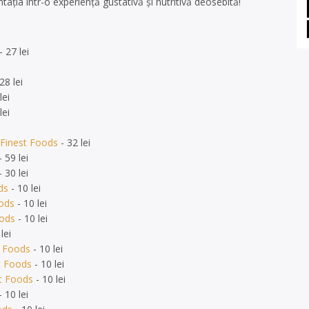
ația într-o experiență gustativă și nutritivă deosebită!
- 27 lei
28 lei
lei
lei
 Finest Foods
- 32 lei
 59 lei
 30 lei
ds
- 10 lei
oods
- 10 lei
oods
- 10 lei
lei
t Foods
- 10 lei
t Foods
- 10 lei
st Foods
- 10 lei
 10 lei