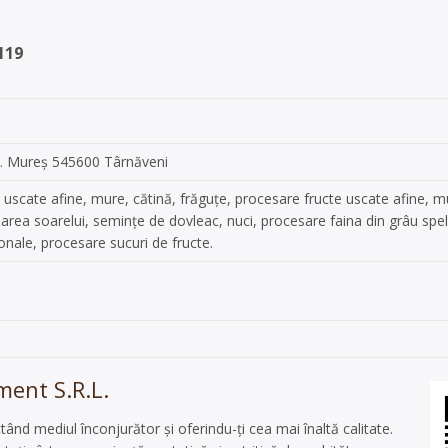
119
d. Mureș 545600 Târnăveni
uscate afine, mure, cătină, frăguțe, procesare fructe uscate afine, mu
oarea soarelui, semințe de dovleac, nuci, procesare faina din grâu spel
onale, procesare sucuri de fructe.
ent S.R.L.
ând mediul înconjurător și oferindu-ți cea mai înaltă calitate.