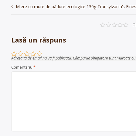
Navigare
Miere cu mure de pădure ecologice 130g Transylvania’s Fine
în
articole
F
Lasă un răspuns
Adresa ta de email nu va fi publicată.
Câmpurile obligatorii sunt marcate c
Comentariu
*