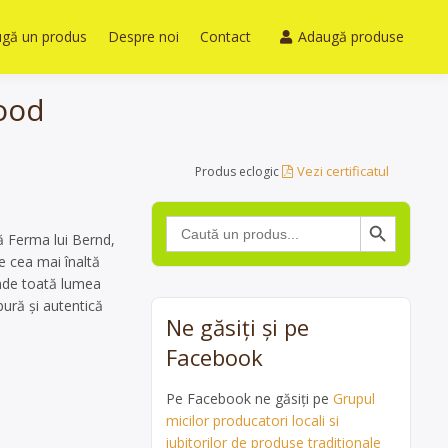
gă un produs
Despre noi
Contact
Adaugă produse
Food
Vezi certificatul
Produs eclogic
Search Button
Search
for:
lă Ferma lui Bernd,
e cea mai înaltă
unde toată lumea
pură și autentică
Ne găsiți și pe
Facebook
Pe Facebook ne găsiți pe
Grupul
micilor producatori locali si
iubitorilor de produse traditionale