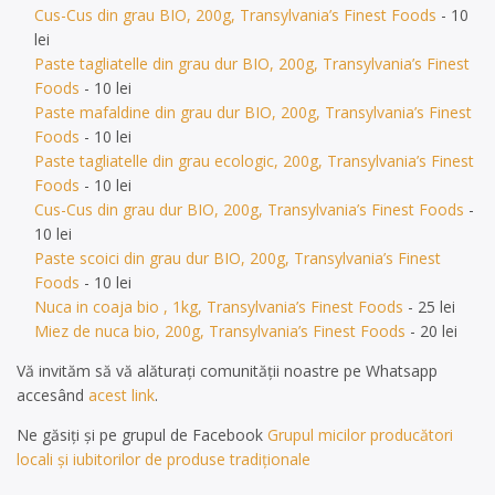
Cus-Cus din grau BIO, 200g, Transylvania’s Finest Foods
- 10
lei
Paste tagliatelle din grau dur BIO, 200g, Transylvania’s Finest
Foods
- 10 lei
Paste mafaldine din grau dur BIO, 200g, Transylvania’s Finest
Foods
- 10 lei
Paste tagliatelle din grau ecologic, 200g, Transylvania’s Finest
Foods
- 10 lei
Cus-Cus din grau dur BIO, 200g, Transylvania’s Finest Foods
-
10 lei
Paste scoici din grau dur BIO, 200g, Transylvania’s Finest
Foods
- 10 lei
Nuca in coaja bio , 1kg, Transylvania’s Finest Foods
- 25 lei
Miez de nuca bio, 200g, Transylvania’s Finest Foods
- 20 lei
Vă invităm să vă alăturați comunității noastre pe Whatsapp
accesând
acest link
.
Ne găsiți și pe grupul de Facebook
Grupul micilor producători
locali și iubitorilor de produse tradiționale