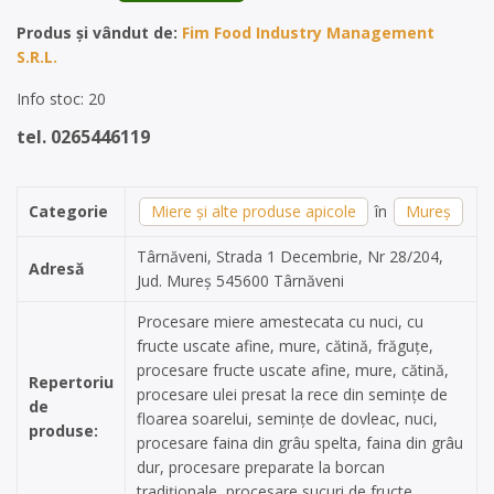
Produs și vândut de:
Fim Food Industry Management
S.R.L.
Info stoc: 20
tel. 0265446119
Categorie
Miere și alte produse apicole
în
Mureș
Târnăveni, Strada 1 Decembrie, Nr 28/204,
Adresă
Jud. Mureș 545600 Târnăveni
Procesare miere amestecata cu nuci, cu
fructe uscate afine, mure, cătină, frăguțe,
procesare fructe uscate afine, mure, cătină,
Repertoriu
procesare ulei presat la rece din semințe de
de
floarea soarelui, semințe de dovleac, nuci,
produse:
procesare faina din grâu spelta, faina din grâu
dur, procesare preparate la borcan
tradiționale, procesare sucuri de fructe.