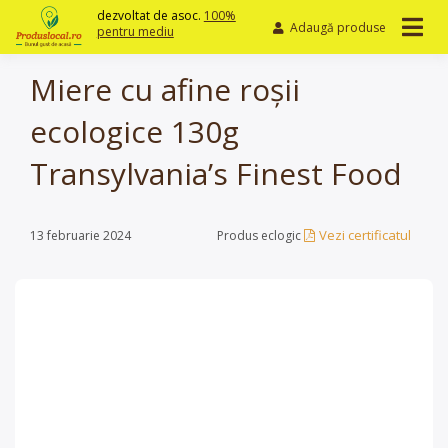
Skip
dezvoltat de asoc.
100%
Adaugă produse
to
pentru mediu
content
Miere cu afine roșii
ecologice 130g
Transylvania’s Finest Food
Vezi certificatul
13 februarie 2024
Produs eclogic