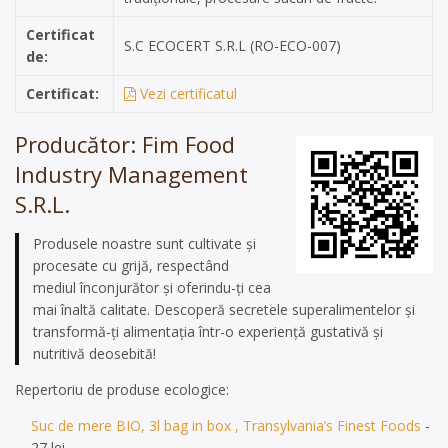
Certificat
S.C ECOCERT S.R.L (RO-ECO-007)
de:
Certificat:
Vezi certificatul
Producător: Fim Food
Industry Management
S.R.L.
Produsele noastre sunt cultivate și
procesate cu grijă, respectând
mediul înconjurător și oferindu-ți cea
mai înaltă calitate. Descoperă secretele superalimentelor și
transformă-ți alimentația într-o experiență gustativă și
nutritivă deosebită!
Repertoriu de produse ecologice:
Suc de mere BIO, 3l bag in box , Transylvania’s Finest Foods
-
27 lei