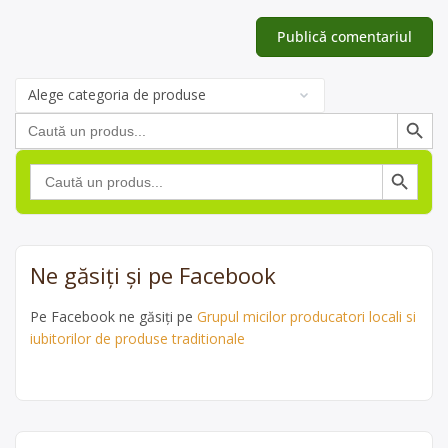
Categorii
de
Search Button
Search
produse
for:
Search Button
Search
for:
Ne găsiți și pe Facebook
Pe Facebook ne găsiți pe
Grupul micilor producatori locali si
iubitorilor de produse traditionale