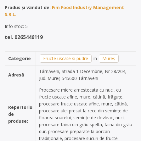
Produs și vândut de:
Fim Food Industry Management
S.R.L.
Info stoc: 5
tel. 0265446119
Categorie
Fructe uscate si pudre
în
Mureș
Târnăveni, Strada 1 Decembrie, Nr 28/204,
Adresă
Jud. Mureș 545600 Târnăveni
Procesare miere amestecata cu nuci, cu
fructe uscate afine, mure, cătină, frăguțe,
procesare fructe uscate afine, mure, cătină,
Repertoriu
procesare ulei presat la rece din semințe de
de
floarea soarelui, semințe de dovleac, nuci,
produse:
procesare faina din grâu spelta, faina din grâu
dur, procesare preparate la borcan
tradiționale, procesare sucuri de fructe.