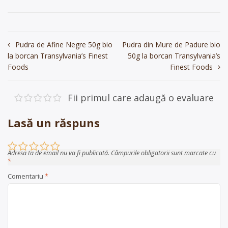
Navigare
Pudra de Afine Negre 50g bio
Pudra din Mure de Padure bio
la borcan Transylvania’s Finest
50g la borcan Transylvania’s
în
Foods
Finest Foods
articole
Fii primul care adaugă o evaluare
Lasă un răspuns
Adresa ta de email nu va fi publicată.
Câmpurile obligatorii sunt marcate cu
*
Comentariu
*