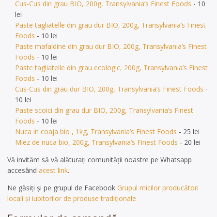
Cus-Cus din grau BIO, 200g, Transylvania’s Finest Foods
- 10
lei
Paste tagliatelle din grau dur BIO, 200g, Transylvania’s Finest
Foods
- 10 lei
Paste mafaldine din grau dur BIO, 200g, Transylvania’s Finest
Foods
- 10 lei
Paste tagliatelle din grau ecologic, 200g, Transylvania’s Finest
Foods
- 10 lei
Cus-Cus din grau dur BIO, 200g, Transylvania’s Finest Foods
-
10 lei
Paste scoici din grau dur BIO, 200g, Transylvania’s Finest
Foods
- 10 lei
Nuca in coaja bio , 1kg, Transylvania’s Finest Foods
- 25 lei
Miez de nuca bio, 200g, Transylvania’s Finest Foods
- 20 lei
Vă invităm să vă alăturați comunității noastre pe Whatsapp
accesând
acest link
.
Ne găsiți și pe grupul de Facebook
Grupul micilor producători
locali și iubitorilor de produse tradiționale