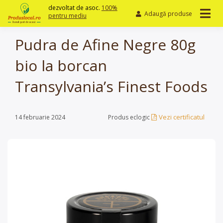
Skip
dezvoltat de asoc.
100%
Adaugă produse
to
pentru mediu
content
Pudra de Afine Negre 80g
bio la borcan
Transylvania’s Finest Foods
Vezi certificatul
14 februarie 2024
Produs eclogic