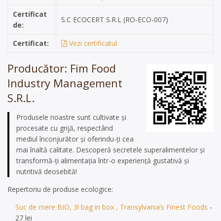
Certificat
S.C ECOCERT S.R.L (RO-ECO-007)
de:
Certificat:
Vezi certificatul
Producător: Fim Food
Industry Management
S.R.L.
Produsele noastre sunt cultivate și
procesate cu grijă, respectând
mediul înconjurător și oferindu-ți cea
mai înaltă calitate. Descoperă secretele superalimentelor și
transformă-ți alimentația într-o experiență gustativă și
nutritivă deosebită!
Repertoriu de produse ecologice:
Suc de mere BIO, 3l bag in box , Transylvania’s Finest Foods
-
27 lei