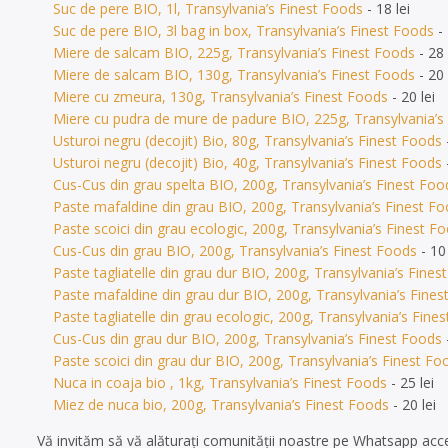
Suc de pere BIO, 1l, Transylvania’s Finest Foods
- 18 lei
Suc de pere BIO, 3l bag in box, Transylvania’s Finest Foods
- 
Miere de salcam BIO, 225g, Transylvania’s Finest Foods
- 28 
Miere de salcam BIO, 130g, Transylvania’s Finest Foods
- 20 
Miere cu zmeura, 130g, Transylvania’s Finest Foods
- 20 lei
Miere cu pudra de mure de padure BIO, 225g, Transylvania’s
Usturoi negru (decojit) Bio, 80g, Transylvania’s Finest Foods
-
Usturoi negru (decojit) Bio, 40g, Transylvania’s Finest Foods
-
Cus-Cus din grau spelta BIO, 200g, Transylvania’s Finest Foo
Paste mafaldine din grau BIO, 200g, Transylvania’s Finest F
Paste scoici din grau ecologic, 200g, Transylvania’s Finest F
Cus-Cus din grau BIO, 200g, Transylvania’s Finest Foods
- 10 
Paste tagliatelle din grau dur BIO, 200g, Transylvania’s Fines
Paste mafaldine din grau dur BIO, 200g, Transylvania’s Fines
Paste tagliatelle din grau ecologic, 200g, Transylvania’s Fine
Cus-Cus din grau dur BIO, 200g, Transylvania’s Finest Foods
-
Paste scoici din grau dur BIO, 200g, Transylvania’s Finest Fo
Nuca in coaja bio , 1kg, Transylvania’s Finest Foods
- 25 lei
Miez de nuca bio, 200g, Transylvania’s Finest Foods
- 20 lei
Vă invităm să vă alăturați comunității noastre pe Whatsapp ac