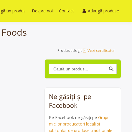
gă un produs
Despre noi
Contact
Adaugă produse
t Foods
Vezi certificatul
Produs eclogic
Search Button
Search
for:
Ne găsiți și pe
Facebook
Pe Facebook ne găsiți pe
Grupul
micilor producatori locali si
iubitorilor de produse traditionale