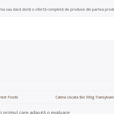
 ferma sau dacă doriți o ofertă completă de produse din partea produ
inest Foods
Catina Uscata Bio 500g Transylvani
ii primul care adaugă o evaluare