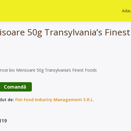
Adau
risoare 50g Transylvania’s Fines
rosii bio Merisoare 50g Transylvania’s Finest Foods
 Comandă 
dut de:
Fim Food Industry Management S.R.L.
119