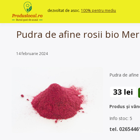
Skip
to
dezvoltat de asoc.
100% pentru mediu
content
Pudra de afine rosii bio Me
14 februarie 2024
Pudra de afine 
33 lei
Produs și vân
Info stoc: 5
tel. 0265446