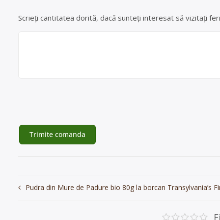
Scrieți cantitatea dorită, dacă sunteți interesat să vizitați
Navigare
Pudra din Mure de Padure bio 80g la borcan Transylvania’s F
în
articole
F