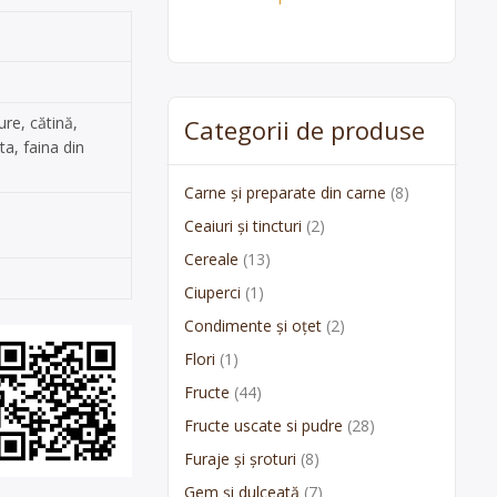
re, cătină,
Categorii de produse
ta, faina din
Carne și preparate din carne
(8)
Ceaiuri și tincturi
(2)
Cereale
(13)
Ciuperci
(1)
Condimente și oțet
(2)
Flori
(1)
Fructe
(44)
Fructe uscate si pudre
(28)
Furaje și șroturi
(8)
Gem și dulceată
(7)