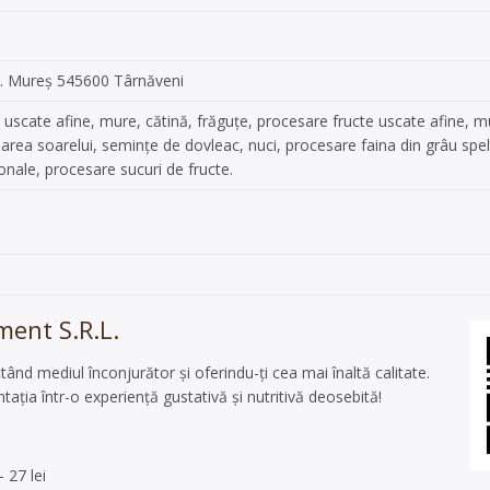
d. Mureș 545600 Târnăveni
uscate afine, mure, cătină, frăguțe, procesare fructe uscate afine, mu
oarea soarelui, semințe de dovleac, nuci, procesare faina din grâu spel
onale, procesare sucuri de fructe.
ent S.R.L.
ând mediul înconjurător și oferindu-ți cea mai înaltă calitate.
ația într-o experiență gustativă și nutritivă deosebită!
- 27 lei