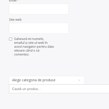
Email
*
Site web
Salvează-mi numele,
emailul și site-ul web în
acest navigator pentru data
viitoare când o să
comentez.
Categorii
de
Search
produse
for: