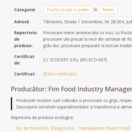
Categorie
Fructe uscate si pudre
în
Mureș
Adresă
Târnăveni, Strada 1 Decembrie, Nr 28/204, Ju
Repertoriu
Procesare miere amestecata cu nuci, cu fructe 
de
procesare ulei presat la rece din semințe de fl
produse:
grâu dur, procesare preparate la borcan tradiți
Certificat
S.C ECOCERT S.R.L (RO-ECO-007)
de:
Certificat:
Vezi certificatul
Producător: Fim Food Industry Managem
Produsele noastre sunt cultivate și procesate cu grijă, respect
Descoperă secretele superalimentelor și transformă-ți aliment
Repertoriu de produse ecologice:
Suc de mere BIO, 3l bag in box , Transylvania’s Finest Foods