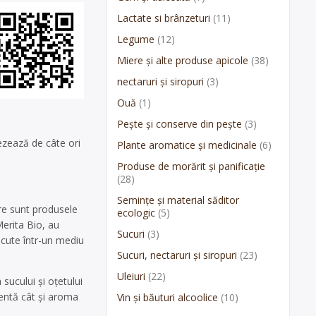
Lactate si brânzeturi
(11)
Legume
(12)
Miere și alte produse apicole
(38)
nectaruri și siropuri
(3)
Ouă
(1)
Pește și conserve din pește
(3)
rezează de câte ori
Plante aromatice și medicinale
(6)
Produse de morărit și panificație
(28)
Semințe și material săditor
ere sunt produsele
ecologic
(5)
Merita Bio, au
Sucuri
(3)
scute într-un mediu
Sucuri, nectaruri și siropuri
(23)
Uleiuri
(22)
sucului și oțetului
lentă cât și aroma
Vin și băuturi alcoolice
(10)