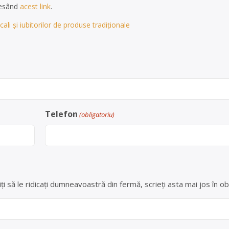
cesând
acest link
.
ali și iubitorilor de produse tradiționale
Telefon
(obligatoriu)
ți să le ridicați dumneavoastră din fermă, scrieți asta mai jos în ob