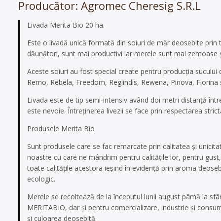
Producător: Agromec Cheresig S.R.L
Livada Merita Bio 20 ha.
Este o livadă unică formată din soiuri de măr deosebite prin toa
dăunători, sunt mai productivi iar merele sunt mai zemoase ș
Aceste soiuri au fost special create pentru producția sucului
Remo, Rebela, Freedom, Reglindis, Rewena, Pinova, Florina ș
Livada este de tip semi-intensiv având doi metri distanță între
este nevoie. Întreținerea livezii se face prin respectarea stri
Produsele Merita Bio
Sunt produsele care se fac remarcate prin calitatea și unicit
noastre cu care ne mândrim pentru calitățile lor, pentru gust, 
toate calitățile acestora ieșind în evidență prin aroma deoseb
ecologic.
Merele se recoltează de la începutul lunii august pâmă la sfârș
MERITABIO, dar și pentru comercializare, industrie și consum
și culoarea deosebită.