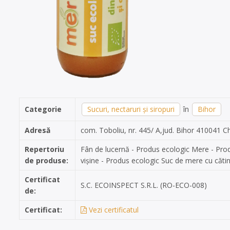
Categorie
Sucuri, nectaruri și siropuri
în
Bihor
Adresă
com. Toboliu, nr. 445/ A,jud. Bihor 410041 C
Repertoriu
Fân de lucernă - Produs ecologic Mere - Pro
de produse:
vișine - Produs ecologic Suc de mere cu căti
Certificat
S.C. ECOINSPECT S.R.L. (RO-ECO-008)
de:
Certificat:
Vezi certificatul