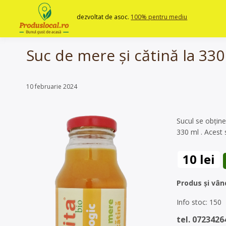
Skip
to
dezvoltat de asoc.
100% pentru mediu
content
Suc de mere și cătină la 330
10 februarie 2024
Sucul se obține
330 ml . Acest 
10 lei
Produs și vân
Info stoc: 150
tel. 0723426