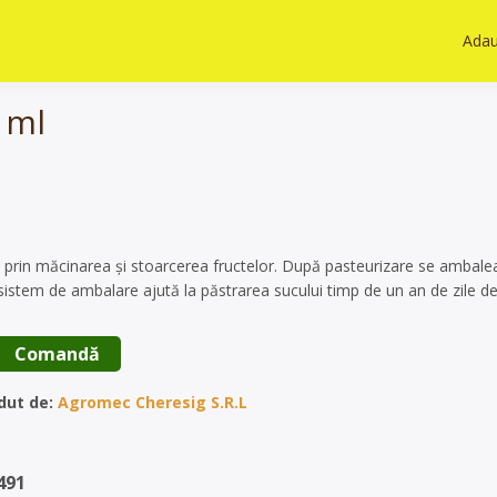
Adau
 ml
 prin măcinarea și stoarcerea fructelor. După pasteurizare se ambalea
sistem de ambalare ajută la păstrarea sucului timp de un an de zile de
 Comandă 
dut de:
Agromec Cheresig S.R.L
491