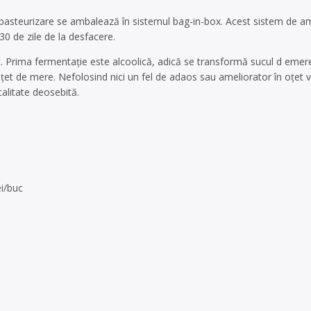
 pasteurizare se ambalează în sistemul bag-in-box. Acest sistem de am
 30 de zile de la desfacere.
 Prima fermentație este alcoolică, adică se transformă sucul d emere
oțet de mere. Nefolosind nici un fel de adaos sau ameliorator în oțet
calitate deosebită.
ei/buc