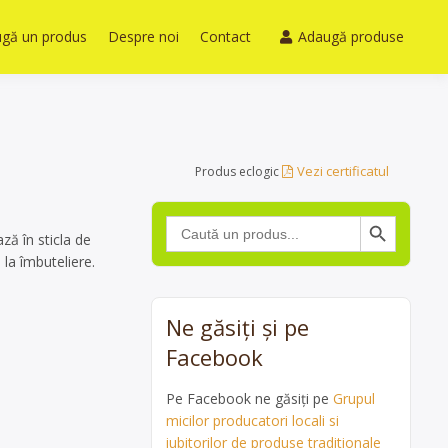
gă un produs
Despre noi
Contact
Adaugă produse
Vezi certificatul
Produs eclogic
Search Button
Search
for:
ză în sticla de
 la îmbuteliere.
Ne găsiți și pe
Facebook
Pe Facebook ne găsiți pe
Grupul
micilor producatori locali si
iubitorilor de produse traditionale