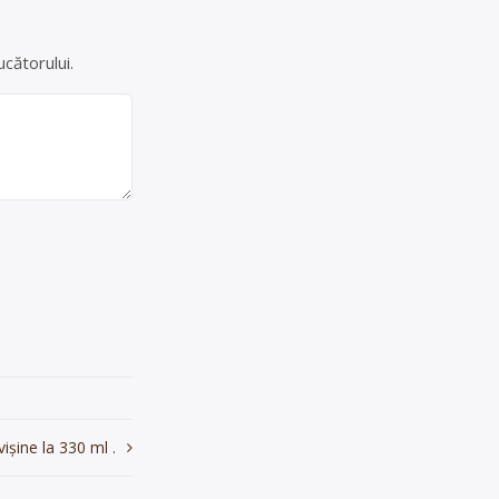
cătorului.
ișine la 330 ml .