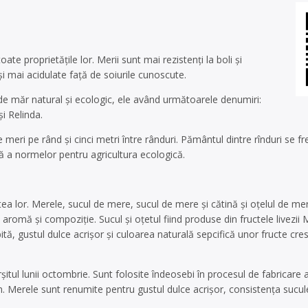
te proprietățile lor. Merii sunt mai rezistenți la boli și
i mai acidulate față de soiurile cunoscute.
 de măr natural și ecologic, ele având următoarele denumiri:
i Relinda.
 meri pe rând și cinci metri între rânduri. Pământul dintre rînduri se f
ctă a normelor pentru agricultura ecologică.
atea lor. Merele, sucul de mere, sucul de mere și cătină și oțelul de m
aromă și compoziție. Sucul și oțetul fiind produse din fructele livezii 
ită, gustul dulce acrișor și culoarea naturală sepcifică unor fructe cre
itul lunii octombrie. Sunt folosite îndeosebi în procesul de fabricare a 
. Merele sunt renumite pentru gustul dulce acrișor, consistența sucu