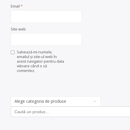
Email
*
Site web
Salvează-mi numele,
emailul și site-ul web în
acest navigator pentru data
viitoare când o să
comentez.
Categorii
de
Search
produse
for: