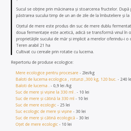
Sucul se obține prin măcinarea și stoarcerea fructelor. După
păstrarea sucului timp de un an de zile de la îmbuteliere și la
Oțetul de mere este produs din suc de mere dublu fermentat.
doua fermentație este acetică, adică se transformă vinul în 
proprietățile sucului de măr și implicit a merelor oferindu-i o 
Teren arabil 21 ha
Cultivat cu cereale prin rotatie cu lucerna.
Repertoriu de produse ecologice:
Mere ecologice pentru procesare
- 2lei/kg
Baloti de lucerna ecologica , rotunzi ,300 kg, 120 buc.
- 240 l
Baloti de lucerna .
- 0,9 lei /kg
Suc de mere și vișine la 330 ml .
- 10 lei
Suc de mere și cătină la 330 ml
- 10 lei
Suc de mere ecologic
- 25 lei
Suc ecologic de mere și vișine
- 30 lei
Suc de mere și cătină ecologică
- 30 lei
Oțet de mere ecologic
- 10 lei