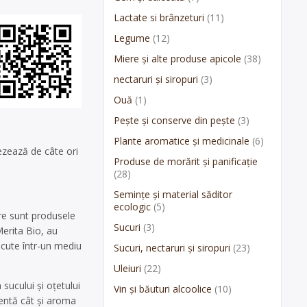
Lactate si brânzeturi
(11)
Legume
(12)
Miere și alte produse apicole
(38)
nectaruri și siropuri
(3)
Ouă
(1)
Pește și conserve din pește
(3)
Plante aromatice și medicinale
(6)
rezează de câte ori
Produse de morărit și panificație
(28)
Semințe și material săditor
ecologic
(5)
ere sunt produsele
Sucuri
(3)
Merita Bio, au
scute într-un mediu
Sucuri, nectaruri și siropuri
(23)
Uleiuri
(22)
sucului și oțetului
Vin și băuturi alcoolice
(10)
lentă cât și aroma