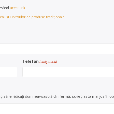
cesând
acest link
.
ali și iubitorilor de produse tradiționale
Telefon
(obligatoriu)
ți să le ridicați dumneavoastră din fermă, scrieți asta mai jos în ob