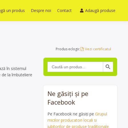
gă un produs
Despre noi
Contact
Adaugă produse
Vezi certificatul
Produs eclogic
Search Button
Search
for:
ază în sistemul
 de la îmbuteliere
Ne găsiți și pe
Facebook
Pe Facebook ne găsiți pe
Grupul
micilor producatori locali si
iubitorilor de produse traditionale