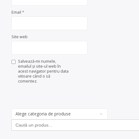
Email
*
Site web
Salvează-mi numele,
emailul și site-ul web în
acest navigator pentru data
viitoare când o să
comentez.
Categorii
de
Search
produse
for: