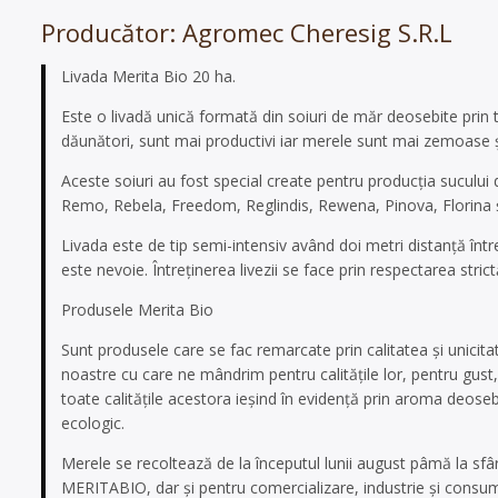
Producător: Agromec Cheresig S.R.L
Livada Merita Bio 20 ha.
Este o livadă unică formată din soiuri de măr deosebite prin toa
dăunători, sunt mai productivi iar merele sunt mai zemoase ș
Aceste soiuri au fost special create pentru producția sucului
Remo, Rebela, Freedom, Reglindis, Rewena, Pinova, Florina ș
Livada este de tip semi-intensiv având doi metri distanță între
este nevoie. Întreținerea livezii se face prin respectarea stri
Produsele Merita Bio
Sunt produsele care se fac remarcate prin calitatea și unicit
noastre cu care ne mândrim pentru calitățile lor, pentru gust, 
toate calitățile acestora ieșind în evidență prin aroma deoseb
ecologic.
Merele se recoltează de la începutul lunii august pâmă la sfârș
MERITABIO, dar și pentru comercializare, industrie și consum