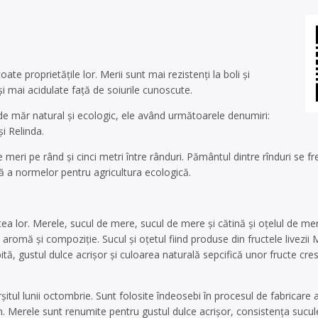
te proprietățile lor. Merii sunt mai rezistenți la boli și
i mai acidulate față de soiurile cunoscute.
 de măr natural și ecologic, ele având următoarele denumiri:
i Relinda.
 meri pe rând și cinci metri între rânduri. Pământul dintre rînduri se f
ctă a normelor pentru agricultura ecologică.
atea lor. Merele, sucul de mere, sucul de mere și cătină și oțelul de m
aromă și compoziție. Sucul și oțetul fiind produse din fructele livezii 
ită, gustul dulce acrișor și culoarea naturală sepcifică unor fructe cre
itul lunii octombrie. Sunt folosite îndeosebi în procesul de fabricare a 
. Merele sunt renumite pentru gustul dulce acrișor, consistența sucu