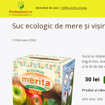
Skip
to
dezvoltat de asoc.
100% pentru mediu
content
Suc ecologic de mere și viși
10 februarie 2024
Sucul se obțin
bag-in-box. Ace
și la 30 de zil
30 lei
Produs și vân
Info stoc: 500