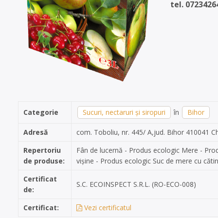
tel. 0723426
Categorie
Sucuri, nectaruri și siropuri
în
Bihor
Adresă
com. Toboliu, nr. 445/ A,jud. Bihor 410041 C
Repertoriu
Fân de lucernă - Produs ecologic Mere - Pro
de produse:
vișine - Produs ecologic Suc de mere cu căti
Certificat
S.C. ECOINSPECT S.R.L. (RO-ECO-008)
de:
Certificat:
Vezi certificatul