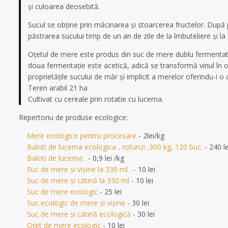
și culoarea deosebită.
Sucul se obține prin măcinarea și stoarcerea fructelor. După
păstrarea sucului timp de un an de zile de la îmbuteliere și la
Oțetul de mere este produs din suc de mere dublu fermentat.
doua fermentație este acetică, adică se transformă vinul în 
proprietățile sucului de măr și implicit a merelor oferindu-i o 
Teren arabil 21 ha
Cultivat cu cereale prin rotatie cu lucerna.
Repertoriu de produse ecologice:
Mere ecologice pentru procesare
- 2lei/kg
Baloti de lucerna ecologica , rotunzi ,300 kg, 120 buc.
- 240 l
Baloti de lucerna .
- 0,9 lei /kg
Suc de mere și vișine la 330 ml .
- 10 lei
Suc de mere și cătină la 330 ml
- 10 lei
Suc de mere ecologic
- 25 lei
Suc ecologic de mere și vișine
- 30 lei
Suc de mere și cătină ecologică
- 30 lei
Oțet de mere ecologic
- 10 lei