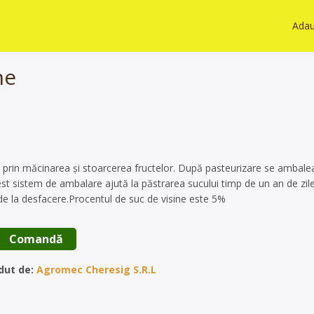
Adau
ne
e prin măcinarea și stoarcerea fructelor. După pasteurizare se ambale
st sistem de ambalare ajută la păstrarea sucului timp de un an de zile
e de la desfacere.Procentul de suc de visine este 5%
 Comandă 
dut de:
Agromec Cheresig S.R.L