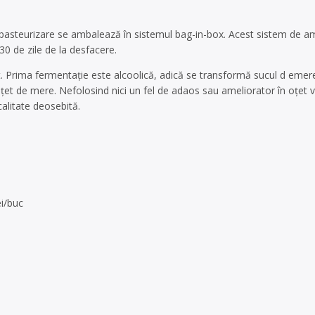
 pasteurizare se ambalează în sistemul bag-in-box. Acest sistem de am
 30 de zile de la desfacere.
 Prima fermentație este alcoolică, adică se transformă sucul d emere
oțet de mere. Nefolosind nici un fel de adaos sau ameliorator în oțet
calitate deosebită.
ei/buc