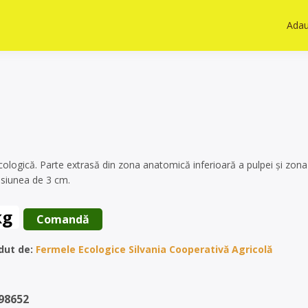
Adau
cologică. Parte extrasă din zona anatomică inferioară a pulpei și zon
nsiunea de 3 cm.
kg
 Comandă 
dut de:
Fermele Ecologice Silvania Cooperativă Agricolă
898652