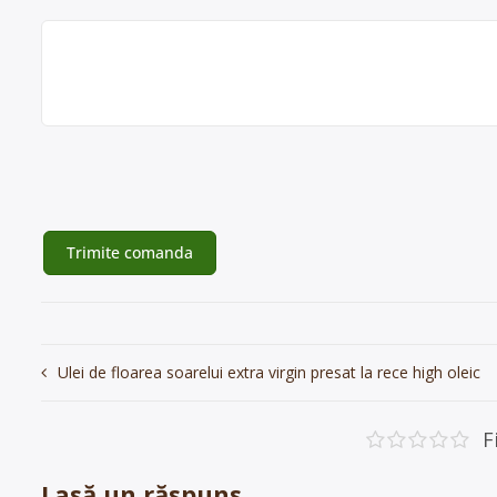
Navigare
Ulei de floarea soarelui extra virgin presat la rece high oleic
în
articole
F
Lasă un răspuns