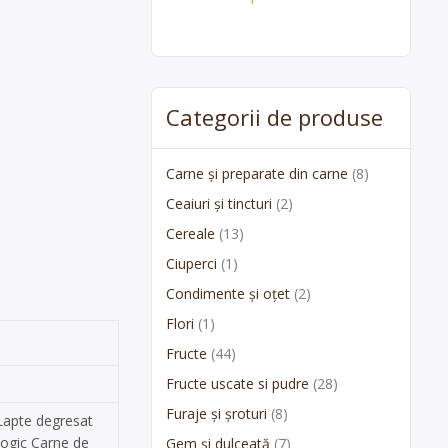
Categorii de produse
Carne și preparate din carne
(8)
Ceaiuri și tincturi
(2)
Cereale
(13)
Ciuperci
(1)
Condimente și oțet
(2)
Flori
(1)
Fructe
(44)
Fructe uscate si pudre
(28)
Furaje și șroturi
(8)
 Lapte degresat
logic Carne de
Gem și dulceată
(7)