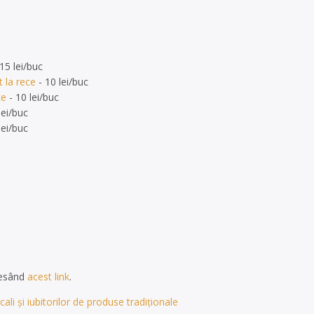
15 lei/buc
t la rece
- 10 lei/buc
ce
- 10 lei/buc
lei/buc
lei/buc
cesând
acest link
.
ali și iubitorilor de produse tradiționale