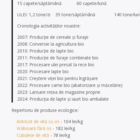
15 capete/săptămână 60 capete/lună
ULEI: 1,2 tone/zi 35 tone/săptămână 140 tone/lun
Cronologia activităților noastre:
2007: Producție de cereale și furaje
2008: Conversie la agricultura bio
2010: Producție de lapte bio
2011: Producție de furaje combinate bio
2017: Procesare ulei presat la rece bio
2020: Procesare lapte bio
2021: Creștere viței bio pentru îngrășare
2022: Procesare carne bio (abatorizare și măcelărie)
2023: Lansare rețea de magazine proprie
2024: Producţia de lapte şi iaurt bio ambalate
Repertoriu de produse ecologice:
Antricot de vită cu os
- 104 lei/kg
Vrăbioară fără os
- 182 lei/kg
Cubulețe de vită
- 78 lei/kg