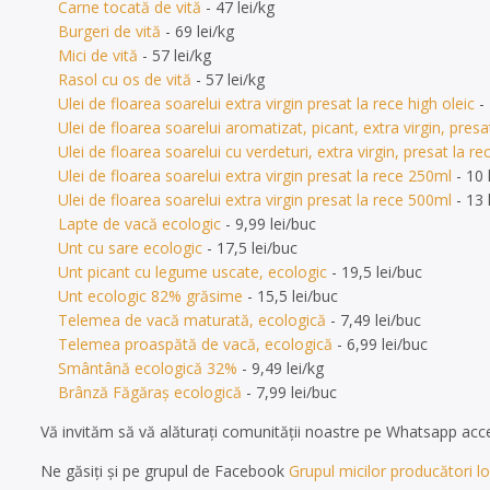
Carne tocată de vită
- 47 lei/kg
Burgeri de vită
- 69 lei/kg
Mici de vită
- 57 lei/kg
Rasol cu os de vită
- 57 lei/kg
Ulei de floarea soarelui extra virgin presat la rece high oleic
- 
Ulei de floarea soarelui aromatizat, picant, extra virgin, presa
Ulei de floarea soarelui cu verdeturi, extra virgin, presat la re
Ulei de floarea soarelui extra virgin presat la rece 250ml
- 10 
Ulei de floarea soarelui extra virgin presat la rece 500ml
- 13 
Lapte de vacă ecologic
- 9,99 lei/buc
Unt cu sare ecologic
- 17,5 lei/buc
Unt picant cu legume uscate, ecologic
- 19,5 lei/buc
Unt ecologic 82% grăsime
- 15,5 lei/buc
Telemea de vacă maturată, ecologică
- 7,49 lei/buc
Telemea proaspătă de vacă, ecologică
- 6,99 lei/buc
Smântână ecologică 32%
- 9,49 lei/kg
Brânză Făgăraș ecologică
- 7,99 lei/buc
Vă invităm să vă alăturați comunității noastre pe Whatsapp ac
Ne găsiți și pe grupul de Facebook
Grupul micilor producători loc