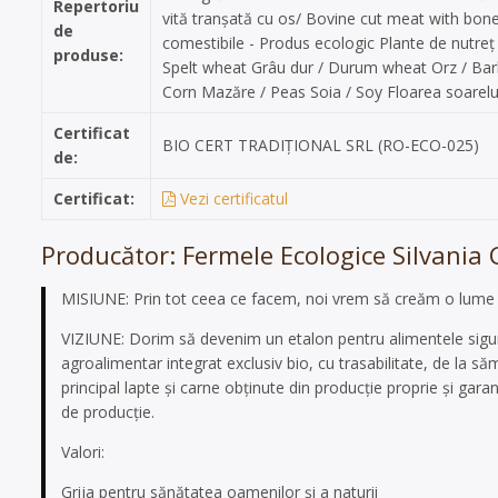
Repertoriu
vită tranșată cu os/ Bovine cut meat with bon
de
comestibile - Produs ecologic Plante de nutreț
produse:
Spelt wheat Grâu dur / Durum wheat Orz / Barle
Corn Mazăre / Peas Soia / Soy Floarea soarelu
Certificat
BIO CERT TRADIȚIONAL SRL (RO-ECO-025)
de:
Certificat:
Vezi certificatul
Producător: Fermele Ecologice Silvania 
MISIUNE: Prin tot ceea ce facem, noi vrem să creăm o lume m
VIZIUNE: Dorim să devenim un etalon pentru alimentele sigur
agroalimentar integrat exclusiv bio, cu trasabilitate, de la 
principal lapte şi carne obţinute din producţie proprie şi ga
de producţie.
Valori:
Grija pentru sănătatea oamenilor şi a naturii