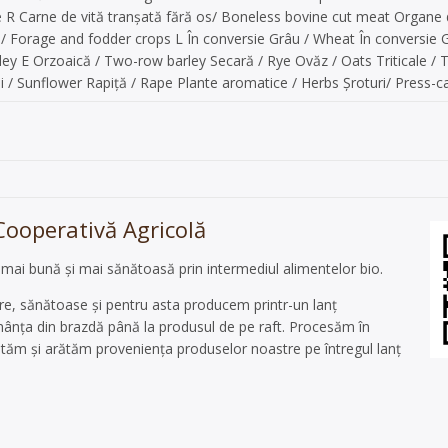
e R Carne de vită tranșată fără os/ Boneless bovine cut meat Organe 
 / Forage and fodder crops L În conversie Grâu / Wheat În conversie G
y E Orzoaică / Two-row barley Secară / Rye Ovăz / Oats Triticale / T
i / Sunflower Rapiță / Rape Plante aromatice / Herbs Șroturi/ Press-
Cooperativă Agricolă
ai bună şi mai sănătoasă prin intermediul alimentelor bio.
e, sănătoase şi pentru asta producem printr-un lanţ
sămânţa din brazdă până la produsul de pe raft. Procesăm în
rantăm şi arătăm provenienţa produselor noastre pe întregul lanţ