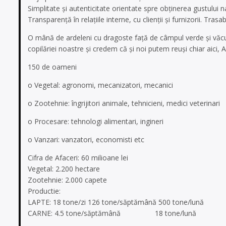
Simplitate şi autenticitate orientate spre obţinerea gustului n
Transparenţă în relaţiile interne, cu clienţii şi furnizorii. Trasa
O mână de ardeleni cu dragoste faţă de câmpul verde şi văcuţe
copilăriei noastre şi credem că şi noi putem reuşi chiar aici,
150 de oameni
o Vegetal: agronomi, mecanizatori, mecanici
o Zootehnie: îngrijitori animale, tehnicieni, medici veterinari
o Procesare: tehnologi alimentari, ingineri
o Vanzari: vanzatori, economisti etc
Cifra de Afaceri: 60 milioane lei
Vegetal: 2.200 hectare
Zootehnie: 2.000 capete
Productie:
LAPTE: 18 tone/zi 126 tone/săptămână 500 tone/lună
CARNE: 4.5 tone/săptămână 18 tone/lună