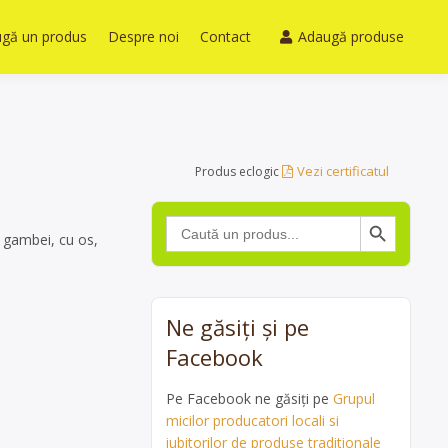
gă un produs
Despre noi
Contact
Adaugă produse
Vezi certificatul
Produs eclogic
Search Button
Search
for:
a gambei, cu os,
Ne găsiți și pe
Facebook
Pe Facebook ne găsiți pe
Grupul
micilor producatori locali si
iubitorilor de produse traditionale