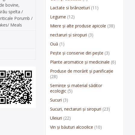
de bovine,
Lactate si brânzeturi
(11)
râu spelta /
Legume
(12)
riticale Porumb /
cakes/ Meals
Miere și alte produse apicole
(38)
nectaruri și siropuri
(3)
Ouă
(1)
Pește și conserve din pește
(3)
Plante aromatice și medicinale
(6)
Produse de morărit și panificație
(28)
Semințe și material săditor
ecologic
(5)
Sucuri
(3)
Sucuri, nectaruri și siropuri
(23)
Uleiuri
(22)
Vin și băuturi alcoolice
(10)