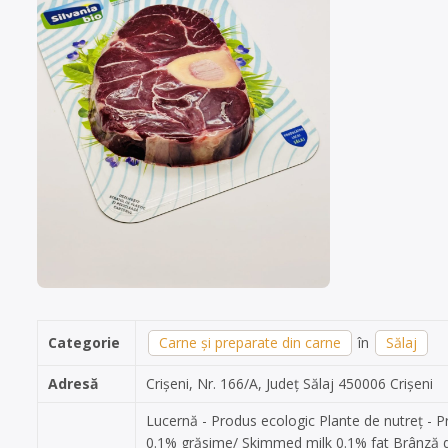
Categorie
Carne și preparate din carne
în
Sălaj
Adresă
Crișeni, Nr. 166/A, Județ Sălaj 450006 Crișeni
Lucernă - Produs ecologic Plante de nutreț - 
0.1% grăsime/ Skimmed milk 0.1% fat Brânză de