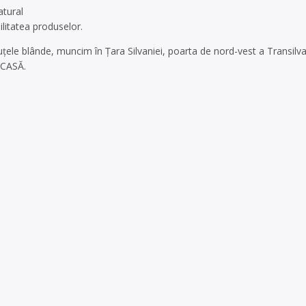
atural
bilitatea produselor.
le blânde, muncim în Ţara Silvaniei, poarta de nord-vest a Transilvan
 ACASĂ.