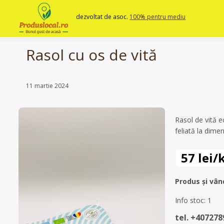
Skip
to
dezvoltat de asoc.
100% pentru mediu
content
Rasol cu os de vită
11 martie 2024
Rasol de vită e
feliată la dime
57 lei/
Produs și vân
Info stoc: 1
tel. +40727