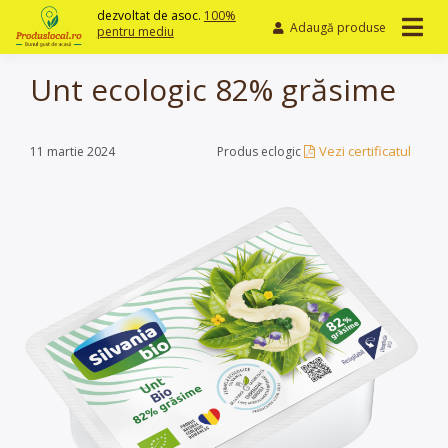
Skip
dezvoltat de asoc.
100%
Adaugă produse
to
pentru mediu
content
Unt ecologic 82% grăsime
Vezi certificatul
11 martie 2024
Produs eclogic