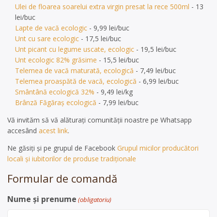
Ulei de floarea soarelui extra virgin presat la rece 500ml
- 13
lei/buc
Lapte de vacă ecologic
- 9,99 lei/buc
Unt cu sare ecologic
- 17,5 lei/buc
Unt picant cu legume uscate, ecologic
- 19,5 lei/buc
Unt ecologic 82% grăsime
- 15,5 lei/buc
Telemea de vacă maturată, ecologică
- 7,49 lei/buc
Telemea proaspătă de vacă, ecologică
- 6,99 lei/buc
Smântână ecologică 32%
- 9,49 lei/kg
Brânză Făgăraș ecologică
- 7,99 lei/buc
Vă invităm să vă alăturați comunității noastre pe Whatsapp
accesând
acest link
.
Ne găsiți și pe grupul de Facebook
Grupul micilor producători
locali și iubitorilor de produse tradiționale
Formular de comandă
Nume și prenume
(obligatoriu)