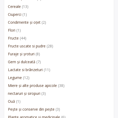
Cereale
(13)
Ciuperci
(1)
Condimente și oțet
(2)
Flori
(1)
Fructe
(44)
Fructe uscate si pudre
(28)
Furaje și șroturi
(8)
Gem și dulceată
(7)
Lactate si brânzeturi
(11)
Legume
(12)
Miere și alte produse apicole
(38)
nectaruri și siropuri
(3)
Ouă
(1)
Pește și conserve din pește
(3)
Plante aromatice și medicinale
(6)