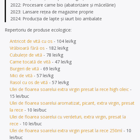
2022: Procesare carne bio (abatorizare și măcelărie)
2023: Lansare rețea de magazine proprie
2024: Producţia de lapte şi iaurt bio ambalate
Repertoriu de produse ecologice:
Antricot de vită cu os
- 104 lei/kg
Vrăbioară fără os
- 182 lei/kg
Cubulețe de vită
- 78 lei/kg
Carne tocată de vită
- 47 lei/kg
Burgeri de vită
- 69 lei/kg
Mici de vită
- 57 lei/kg
Rasol cu os de vită
- 57 lei/kg
Ulei de floarea soarelui extra virgin presat la rece high oleic
-
15 lei/buc
Ulei de floarea soarelui aromatizat, picant, extra virgin, presat
la rece
- 10 lei/buc
Ulei de floarea soarelui cu verdeturi, extra virgin, presat la
rece
- 10 lei/buc
Ulei de floarea soarelui extra virgin presat la rece 250ml
- 10
lei/buc