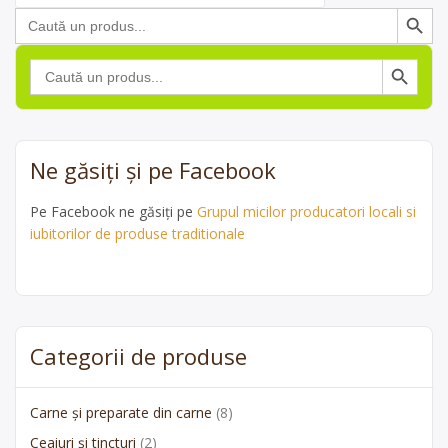
de
Search Button
Search
produse
for:
Search Button
Search
for:
Ne găsiți și pe Facebook
Pe Facebook ne găsiți pe
Grupul micilor producatori locali si
iubitorilor de produse traditionale
Categorii de produse
Carne și preparate din carne
(8)
Ceaiuri și tincturi
(2)