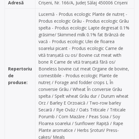
Adresă
Crișeni, Nr. 166/A, Județ Sălaj 450006 Crișeni
Lucernă - Produs ecologic Plante de nutreț -
Produs ecologic Grâu - Produs ecologic Grâu
spelta - Produs ecologic Lapte degresat 0.1%
grăsime/ Skimmed milk 0.1% fat Brânză de
vacă - Produs ecologic Ulei de floarea
soarelui picant - Produs ecologic Carne de
vită tranșată cu os/ Bovine cut meat with
bone R Carne de vită tranșată fără os/
Repertoriu
Boneless bovine cut meat Organe de bovine,
de
comestibile - Produs ecologic Plante de
produse:
nutreț / Forage and fodder crops L În
conversie Grâu / Wheat În conversie Grâu
spelta / Spelt wheat Grâu dur / Durum wheat
Orz / Barley E Orzoaică / Two-row barley
Secară / Rye Ovăz / Oats Triticale / Triticale
Porumb / Corn Mazăre / Peas Soia / Soy
Floarea soarelui / Sunflower Rapiță / Rape
Plante aromatice / Herbs Șroturi/ Press-
cakes/ Meals