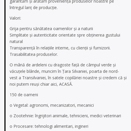
garantăm şi arătăm provenienţa produselor noastre pe
întregul lanţ de producţie.
Valori:
Grija pentru sănătatea oamenilor şi a naturii
Simplitate şi autenticitate orientate spre obţinerea gustului
natural
Transparenţă în relaţiile interne, cu clienţii şi furnizorii.
Trasabilitatea produselor.
O mână de ardeleni cu dragoste faţă de câmpul verde şi
văcuţele blânde, muncim în Ţara Silvaniei, poarta de nord-
vest a Transilvaniei, în satele copilăriei noastre şi credem că şi
noi putem reuşi chiar aici, ACASĂ.
150 de oameni
o Vegetal: agronomi, mecanizatori, mecanici
o Zootehnie: îngrijitori animale, tehnicieni, medici veterinari
o Procesare: tehnologi alimentari, ingineri