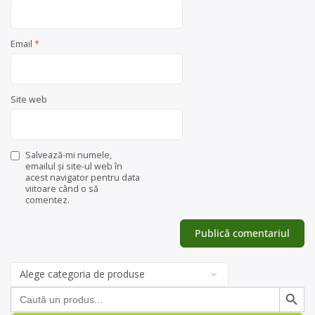
Email
*
Site web
Salvează-mi numele,
emailul și site-ul web în
acest navigator pentru data
viitoare când o să
comentez.
Categorii
de
Search Button
Search
produse
for: