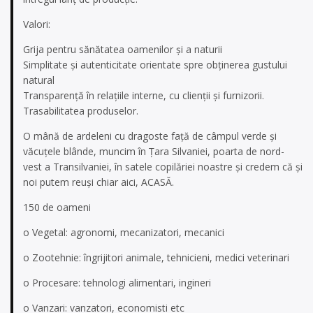
Valori:
Grija pentru sănătatea oamenilor şi a naturii
Simplitate şi autenticitate orientate spre obţinerea gustului
natural
Transparenţă în relaţiile interne, cu clienţii şi furnizorii.
Trasabilitatea produselor.
O mână de ardeleni cu dragoste faţă de câmpul verde şi
văcuţele blânde, muncim în Ţara Silvaniei, poarta de nord-
vest a Transilvaniei, în satele copilăriei noastre şi credem că şi
noi putem reuşi chiar aici, ACASĂ.
150 de oameni
o Vegetal: agronomi, mecanizatori, mecanici
o Zootehnie: îngrijitori animale, tehnicieni, medici veterinari
o Procesare: tehnologi alimentari, ingineri
o Vanzari: vanzatori, economisti etc