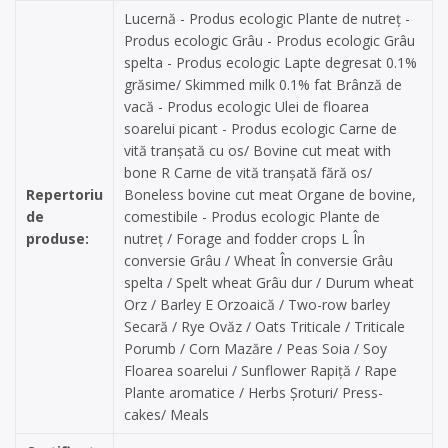
Lucernă - Produs ecologic Plante de nutreț -
Produs ecologic Grâu - Produs ecologic Grâu
spelta - Produs ecologic Lapte degresat 0.1%
grăsime/ Skimmed milk 0.1% fat Brânză de
vacă - Produs ecologic Ulei de floarea
soarelui picant - Produs ecologic Carne de
vită tranșată cu os/ Bovine cut meat with
bone R Carne de vită tranșată fără os/
Repertoriu
Boneless bovine cut meat Organe de bovine,
de
comestibile - Produs ecologic Plante de
produse:
nutreț / Forage and fodder crops L În
conversie Grâu / Wheat În conversie Grâu
spelta / Spelt wheat Grâu dur / Durum wheat
Orz / Barley E Orzoaică / Two-row barley
Secară / Rye Ovăz / Oats Triticale / Triticale
Porumb / Corn Mazăre / Peas Soia / Soy
Floarea soarelui / Sunflower Rapiță / Rape
Plante aromatice / Herbs Șroturi/ Press-
cakes/ Meals