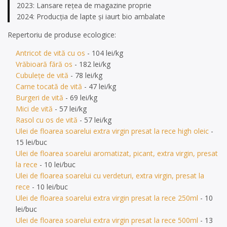
2023: Lansare rețea de magazine proprie
2024: Producţia de lapte şi iaurt bio ambalate
Repertoriu de produse ecologice:
Antricot de vită cu os
- 104 lei/kg
Vrăbioară fără os
- 182 lei/kg
Cubulețe de vită
- 78 lei/kg
Carne tocată de vită
- 47 lei/kg
Burgeri de vită
- 69 lei/kg
Mici de vită
- 57 lei/kg
Rasol cu os de vită
- 57 lei/kg
Ulei de floarea soarelui extra virgin presat la rece high oleic
-
15 lei/buc
Ulei de floarea soarelui aromatizat, picant, extra virgin, presat
la rece
- 10 lei/buc
Ulei de floarea soarelui cu verdeturi, extra virgin, presat la
rece
- 10 lei/buc
Ulei de floarea soarelui extra virgin presat la rece 250ml
- 10
lei/buc
Ulei de floarea soarelui extra virgin presat la rece 500ml
- 13