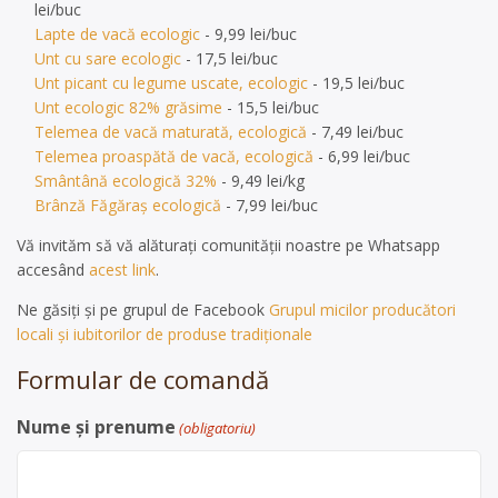
lei/buc
Lapte de vacă ecologic
- 9,99 lei/buc
Unt cu sare ecologic
- 17,5 lei/buc
Unt picant cu legume uscate, ecologic
- 19,5 lei/buc
Unt ecologic 82% grăsime
- 15,5 lei/buc
Telemea de vacă maturată, ecologică
- 7,49 lei/buc
Telemea proaspătă de vacă, ecologică
- 6,99 lei/buc
Smântână ecologică 32%
- 9,49 lei/kg
Brânză Făgăraș ecologică
- 7,99 lei/buc
Vă invităm să vă alăturați comunității noastre pe Whatsapp
accesând
acest link
.
Ne găsiți și pe grupul de Facebook
Grupul micilor producători
locali și iubitorilor de produse tradiționale
Formular de comandă
Nume și prenume
(obligatoriu)