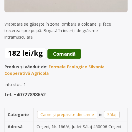
Vrabioara se găsește în zona lombară a coloanei și face
trecerea spre pulpă. Bogată în inserții de grăsime
intramusculară.
182 lei/kg
 Comandă 
Produs și vândut de:
Fermele Ecologice Silvania
Cooperativă Agricolă
Info stoc: 1
tel. +40727898652
Categorie
Carne și preparate din carne
în
Sălaj
Adresă
Crișeni, Nr. 166/A, Județ Sălaj 450006 Crișeni