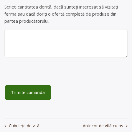
Scrieți cantitatea dorită, dacă sunteți interesat să vizitați
ferma sau dacă doriți o ofertă completă de produse din
partea producătorului.
Navigare
Cubulețe de vită
Antricot de vită cu os