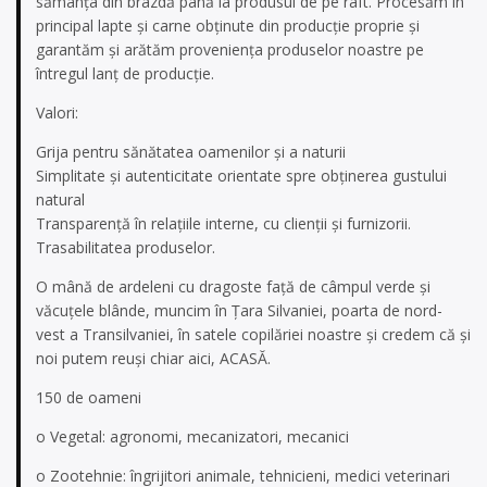
sămânţa din brazdă până la produsul de pe raft. Procesăm în
principal lapte şi carne obţinute din producţie proprie şi
garantăm şi arătăm provenienţa produselor noastre pe
întregul lanţ de producţie.
Valori:
Grija pentru sănătatea oamenilor şi a naturii
Simplitate şi autenticitate orientate spre obţinerea gustului
natural
Transparenţă în relaţiile interne, cu clienţii şi furnizorii.
Trasabilitatea produselor.
O mână de ardeleni cu dragoste faţă de câmpul verde şi
văcuţele blânde, muncim în Ţara Silvaniei, poarta de nord-
vest a Transilvaniei, în satele copilăriei noastre şi credem că şi
noi putem reuşi chiar aici, ACASĂ.
150 de oameni
o Vegetal: agronomi, mecanizatori, mecanici
o Zootehnie: îngrijitori animale, tehnicieni, medici veterinari