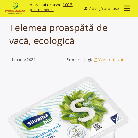
Skip
dezvoltat de asoc.
100%
Adaugă produse
to
pentru mediu
content
Telemea proaspătă de
vacă, ecologică
Vezi certificatul
11 martie 2024
Produs eclogic