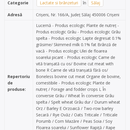
Categorie
Lactate si brânzeturi
în
Sălaj
Adresă
Crișeni, Nr. 166/A, Județ Sălaj 450006 Crișeni
Lucernă - Produs ecologic Plante de nutreț -
Produs ecologic Grâu - Produs ecologic Grâu
spelta - Produs ecologic Lapte degresat 0.1%
grăsime/ Skimmed milk 0.1% fat Brânză de
vacă - Produs ecologic Ulei de floarea
soarelui picant - Produs ecologic Carne de
vită tranșată cu os/ Bovine cut meat with
bone R Carne de vită tranșată fără os/
Repertoriu
Boneless bovine cut meat Organe de bovine,
de
comestibile - Produs ecologic Plante de
produse:
nutreț / Forage and fodder crops L În
conversie Grâu / Wheat În conversie Grâu
spelta / Spelt wheat Grâu dur / Durum wheat
Orz / Barley E Orzoaică / Two-row barley
Secară / Rye Ovăz / Oats Triticale / Triticale
Porumb / Corn Mazăre / Peas Soia / Soy
Floarea soarelui / Sunflower Rapiță / Rape