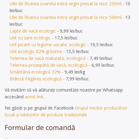
Ulei de floarea soarelui extra virgin presat la rece 250ml
- 10
lei/buc
Ulei de floarea soarelui extra virgin presat la rece 500ml
- 13
lei/buc
Lapte de vacă ecologic
- 9,99 lei/buc
Unt cu sare ecologic
- 17,5 lei/buc
Unt picant cu legume uscate, ecologic
- 19,5 lei/buc
Unt ecologic 82% grăsime
- 15,5 lei/buc
Telemea de vacă maturată, ecologică
- 7,49 lei/buc
Telemea proaspătă de vacă, ecologică
- 6,99 lei/buc
Smântână ecologică 32%
- 9,49 lei/kg
Brânză Făgăraș ecologică
- 7,99 lei/buc
Vă invităm să vă alăturați comunității noastre pe Whatsapp
accesând
acest link
.
Ne găsiți și pe grupul de Facebook
Grupul micilor producători
locali și iubitorilor de produse tradiționale
Formular de comandă