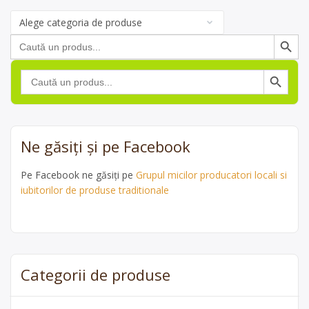
Categorii
de
Search Button
Search
produse
for:
Search Button
Search
for:
Ne găsiți și pe Facebook
Pe Facebook ne găsiți pe
Grupul micilor producatori locali si
iubitorilor de produse traditionale
Categorii de produse