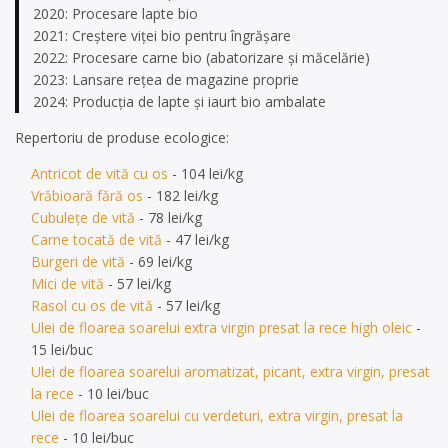
2020: Procesare lapte bio
2021: Creștere viței bio pentru îngrășare
2022: Procesare carne bio (abatorizare și măcelărie)
2023: Lansare rețea de magazine proprie
2024: Producţia de lapte şi iaurt bio ambalate
Repertoriu de produse ecologice:
Antricot de vită cu os
- 104 lei/kg
Vrăbioară fără os
- 182 lei/kg
Cubulețe de vită
- 78 lei/kg
Carne tocată de vită
- 47 lei/kg
Burgeri de vită
- 69 lei/kg
Mici de vită
- 57 lei/kg
Rasol cu os de vită
- 57 lei/kg
Ulei de floarea soarelui extra virgin presat la rece high oleic
-
15 lei/buc
Ulei de floarea soarelui aromatizat, picant, extra virgin, presat
la rece
- 10 lei/buc
Ulei de floarea soarelui cu verdeturi, extra virgin, presat la
rece
- 10 lei/buc